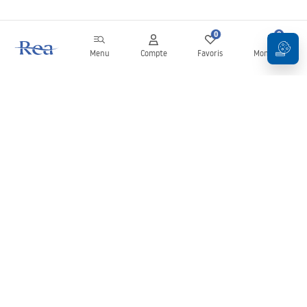
0
0
Menu
Compte
Favoris
Mon panier
Newsletter
Restez informé des nouveautés et des promotions !
S'inscrire
En saisissant et en confirmant vos données, vous acceptez de
recevoir la newsletter selon les modalités définies dans les
Conditions générales
.