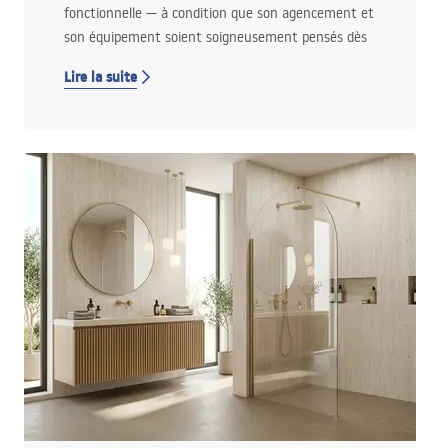
fonctionnelle — à condition que son agencement et
son équipement soient soigneusement pensés dès
le départ. Dans ce guide, vous trouverez des
Lire la suite
solutions concrètes permettant d’intégrer une
douche, une baignoire ou une machine à laver dans
un espace réduit, sans sensation d’encombrement
et sans erreurs coûteuses lors des travaux. Dans
cet article, vous découvrirez :
s’il est possible d’aménager une salle de bain
fonctionnelle de 4 m² sans renoncer au confort
et à l’esthétique,
comment planifier l’agencement d’une petite
salle de bain pour ne pas perdre d’espace
précieux,
quand une douche est plus adaptée et quand
une baignoire est préférable sur une petite
surface,
comment intégrer une machine à laver dans
une salle de bain de 4 m² sans effet