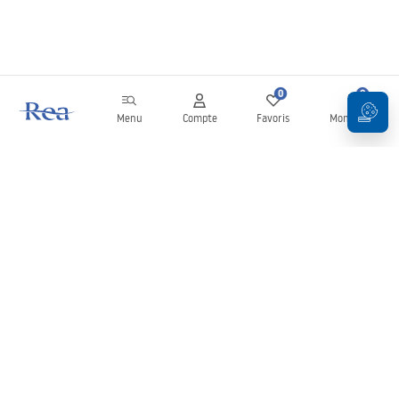
0
0
Menu
Compte
Favoris
Mon panier
Newsletter
Restez informé des nouveautés et des promotions !
S'inscrire
En saisissant et en confirmant vos données, vous acceptez de