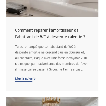
Comment réparer l’amortisseur de
l’abattant de WC à descente ralentie ?
Guide pratique pour tous
Tu as remarqué que ton abattant de WC à
descente amortie ne descend plus en douceur et,
au contraire, claque avec une force incroyable ? Tu
crains que, par inadvertance des membres du foyer,
il finisse par se casser ? Si oui, ne t’en fais pas :
c’est un problème qu’on peut souvent résoudre
Lire la suite
sans devoir remplacer tout l’abattant. Dans cet
article, je te montre pas à pas comment réparer un
abattant à descente amortie pour qu’il redevienne
fluide et silencieux.