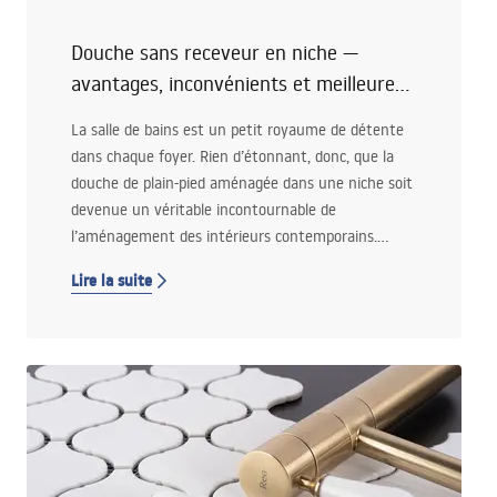
d’encombrement,
Douche sans receveur en niche —
quelles solutions fonctionnent réellement dans
une petite salle de bain, de la robinetterie aux
avantages, inconvénients et meilleures
systèmes encastrés,
idées d’aménagement
La salle de bains est un petit royaume de détente
quel peut être le coût de l’aménagement d’une
dans chaque foyer. Rien d’étonnant, donc, que la
salle de bain de 4 m² selon différents niveaux
douche de plain-pied aménagée dans une niche soit
de finition.
devenue un véritable incontournable de
l’aménagement des intérieurs contemporains.
Séduit par l’idée, vous envisagez d’en installer une
Lire la suite
chez vous ? Découvrez s’il vaut la peine d’opter
pour cette solution et comment aménager l’espace
bain de vos rêves !