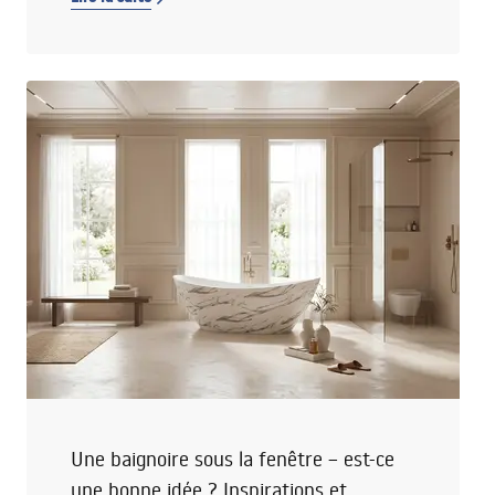
tranquille ou que l’eau s’obstine à couler de deux
endroits à la fois, il est temps de retrousser ses
manches. Tu trouveras ci-dessous un guide simple
qui te mènera pas à pas dans la réparation de
l’inverseur du robinet de baignoire — étape par
étape et sans panique. Découvre aussi comment
fonctionne l’inverseur d’un robinet de baignoire
ancien modèle et quels sont les symptômes les plus
fréquents de ses pannes.
Une baignoire sous la fenêtre – est-ce
une bonne idée ? Inspirations et