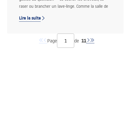
raser ou brancher un lave-linge. Comme la salle de
bain est une pièce à forte humidité, l’emplacement
Lire la suite
des prises demande une attention particulière.
Dans ce guide, tu trouveras des règles claires pour
planifier l’installation en toute sécurité et
11
Page
de
conformément aux normes en vigueur. Dans cet
article, tu découvriras :
pourquoi les prises dans la salle de bain sont
soumises à des règles de pose spécifiques et
comment l’humidité influence la sécurité de
l’installation,
quelles zones électriques s’appliquent dans la
salle de bain et dans laquelle il est possible
d’installer des prises,
à quelle hauteur installer prises et
interrupteurs pour une utilisation pratique et
conforme aux normes,
où prévoir au mieux la prise du lave-linge afin