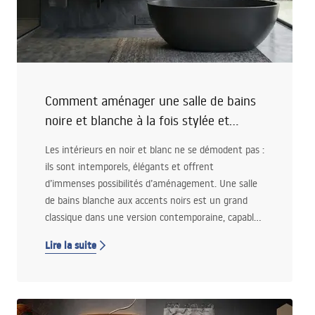
Comment aménager une salle de bains
noire et blanche à la fois stylée et
fonctionnelle ?
Les intérieurs en noir et blanc ne se démodent pas :
ils sont intemporels, élégants et offrent
d’immenses possibilités d’aménagement. Une salle
de bains blanche aux accents noirs est un grand
classique dans une version contemporaine, capable
de surprendre par son caractère et sa
Lire la suite
fonctionnalité. Si vous recherchez une idée d’espace
à la fois stylé, minimaliste et pratique, ce duo
chromatique est idéal. Voici comment créer une
salle de bains harmonieuse et remarquable, où le