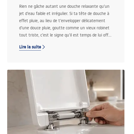
maximal ? On vous explique !
Rien ne gâche autant une douche relaxante qu’un
jet d’eau faible et irrégulier. Si ta tête de douche à
effet pluie, au lieu de t’envelopper délicatement
d’une douce pluie, goutte comme un vieux robinet
tout triste, c’est le signe qu’il est temps de lui offrir
un bon nettoyage. Le calcaire qui se dépose sur les
Lire la suite
buses est l’ennemi numéro un de ta salle de bains.
Heureusement, tu peux l’éliminer facilement ! On
te montre comment détartrer ta tête de douche
pluie pour qu’elle fonctionne à nouveau comme
neuve. Jette un œil ci‑dessous !