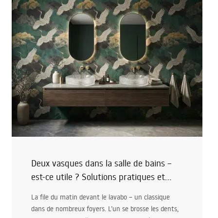
de chauffage au sol, combien coûte son installation
et comment l'utiliser en toute sécurité, même dans
la zone de douche. Nous expliquerons où il est
possible de poser un chauffage au sol et quels
endroits nécessitent une prudence particulière.
Nous dissiperons également les doutes les plus
fréquents, afin de vous aider à prendre la bonne
décision.
Deux vasques dans la salle de bains –
est-ce utile ? Solutions pratiques et
inspirations
La file du matin devant le lavabo – un classique
dans de nombreux foyers. L’un se brosse les dents,