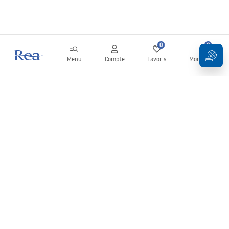
0
0
Menu
Compte
Favoris
Mon panier
Newsletter
Restez informé des nouveautés et des promotions !
S'inscrire
En saisissant et en confirmant vos données, vous acceptez de
recevoir la newsletter selon les modalités définies dans les