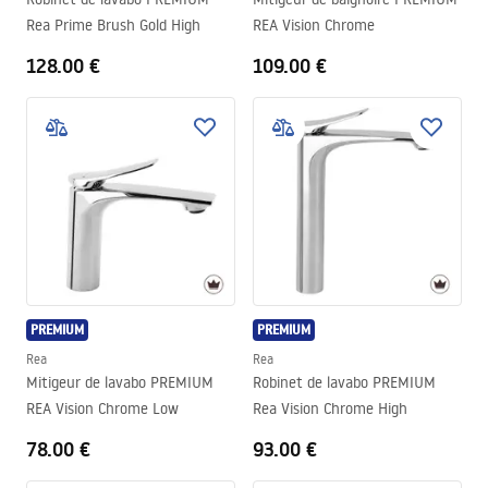
Rea Prime Brush Gold High
REA Vision Chrome
128.00 €
109.00 €
PREMIUM
PREMIUM
Rea
Rea
Mitigeur de lavabo PREMIUM
Robinet de lavabo PREMIUM
REA Vision Chrome Low
Rea Vision Chrome High
78.00 €
93.00 €