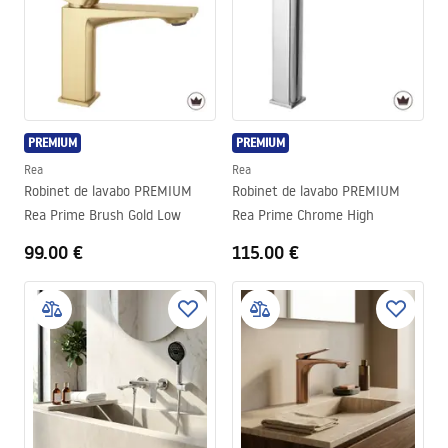
PREMIUM
PREMIUM
Rea
Rea
Robinet de lavabo PREMIUM
Robinet de lavabo PREMIUM
Rea Prime Brush Gold Low
Rea Prime Chrome High
99.00 €
115.00 €