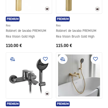
PREMIUM
PREMIUM
Rea
Rea
Robinet de lavabo PREMIUM
Robinet de lavabo PREMIUM
Rea Vision Gold High
Rea Vision Brush Gold High
110.00 €
115.00 €
PREMIUM
PREMIUM