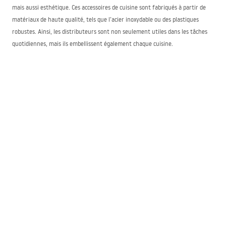
mais aussi esthétique. Ces accessoires de cuisine sont fabriqués à partir de
matériaux de haute qualité, tels que l’acier inoxydable ou des plastiques
robustes. Ainsi, les distributeurs sont non seulement utiles dans les tâches
quotidiennes, mais ils embellissent également chaque cuisine.
Solution écologique à la maison — distributeur de
détergents
Dans la boutique en ligne Rea, nous attachons une attention particulière aux
solutions écologiques. C’est pourquoi nos distributeurs de détergents
permettent un dosage précis des liquides, ce qui contribue à réduire leur
consommation et la quantité de déchets générés. En choisissant nos
produits, vous gagnez non seulement en confort et en esthétique pour votre
cuisine, mais vous contribuez également à la protection de l’environnement
et au développement durable.
Stockage élégant — récipient pour liquide d’évier
Si vous recherchez une solution à la fois élégante et pratique pour stocker le
liquide vaisselle, les récipients pour liquide d’évier de Rea sont une excellente
option. Dans l’offre étendue de la boutique en ligne Rea, vous les trouverez