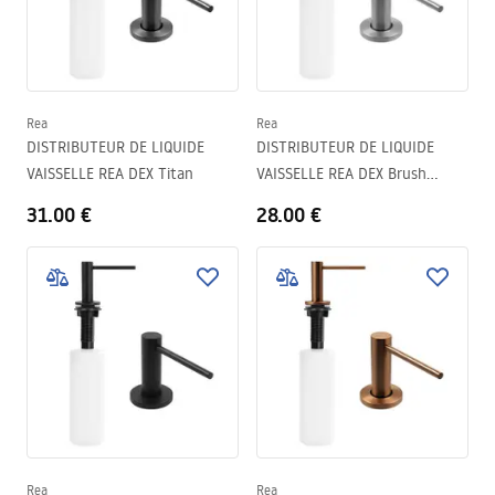
travail. Grâce à différents styles et formes, il est facile d’adapter le
distributeur choisi à la décoration et à l’intérieur de presque
toutes les cuisines. Et son installation apporte à la pièce à la fois
ordre et esthétisme.
Rea
Rea
DISTRIBUTEUR DE LIQUIDE
DISTRIBUTEUR DE LIQUIDE
VAISSELLE REA DEX Titan
VAISSELLE REA DEX Brush
Nickel
31.00 €
28.00 €
Rea
Rea