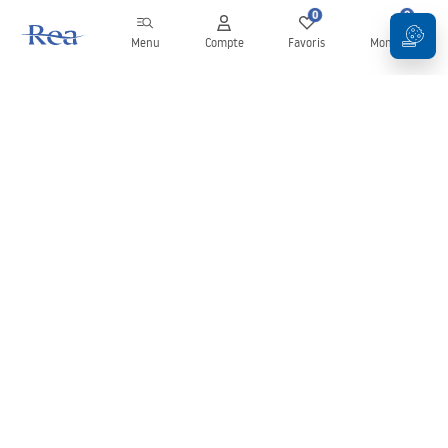
0
0
Menu
Compte
Favoris
Mon panier
Newsletter
Restez informé des nouveautés et des promotions !
S'inscrire
En saisissant et en confirmant vos données, vous acceptez de
recevoir la newsletter selon les modalités définies dans les
Conditions générales
.