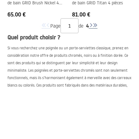
de bain GRID Brush Nickel 4
de bain GRID Titan 4 pièces
pièces
65.00 €
81.00 €
4
Page
de
Quel produit choisir ?
Si vous recherchez une poignée ou un porte-serviettes classique, prenez en
considération notre offre de produits chromés, noirs ou à finition dorée. Ce
sont des produits qui se distinguent par leur simplicité et leur design
minimaliste. Les poignées et porte-serviettes chromés sont non seulement
fonctionnels, mais ils s’harmonisent également à merveille avec des carreaux
blancs ou colorés. Ces produits sont fabriqués dans des matériaux durables,
garantissant leur solidité et leur résistance aux dommages.
Si vous préférez des solutions plus élégantes et stylées, les modèles à finition
blanche ou brossée (disponibles en version dorée ou nickelée) devraient vous
intéresser. Il s’agit de produits au look moderne et à la fabrication soignée.
Ces poignées et porte-serviettes sont disponibles dans différentes formes et
tailles, ce qui vous permet de les adapter facilement à votre salle de bains.