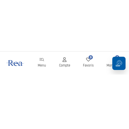
0
0
Menu
Compte
Favoris
Mon panier
Newsletter
Restez informé des nouveautés et des promotions !