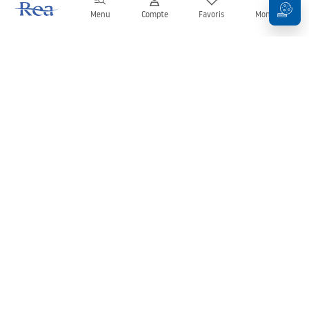
Menu
Compte
Favoris
Mon panier
Newsletter
Restez informé des nouveautés et des promotions !
S'inscrire
En saisissant et en confirmant vos données, vous acceptez de
recevoir la newsletter selon les modalités définies dans les
Conditions générales
.