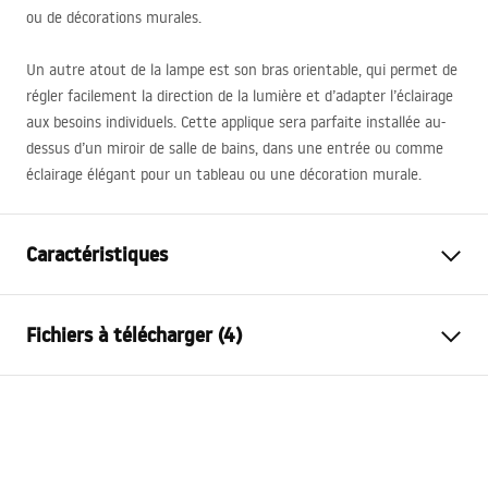
ou de décorations murales.
Un autre atout de la lampe est son bras orientable, qui permet de
régler facilement la direction de la lumière et d’adapter l’éclairage
aux besoins individuels. Cette applique sera parfaite installée au-
dessus d’un miroir de salle de bains, dans une entrée ou comme
éclairage élégant pour un tableau ou une décoration murale.
Caractéristiques
Modèle
SWE018-1W
Fichiers à télécharger (4)
Genre de lampe
Applique murale
Longueur (mm)
800
mm
Warunki bezpieczeństwa
Largeur (mm)
300
mm
WARUNKI BEZPIECZENSTWA LAMPY.pdf
Hauteur (mm)
50
mm
Alimentation
Connexes ~220V - ~240V