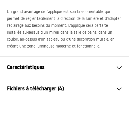
Un grand avantage de l’applique est son bras orientable, qui
permet de régler facilement la direction de la lumière et d’adapter
l’éclairage aux besoins du moment. L’applique sera parfaite
installée au-dessus d’un miroir dans la salle de bains, dans un
couloir, au-dessus d’un tableau ou d’une décoration murale, en
créant une zone lumineuse moderne et fonctionnelle.
Caractéristiques
Modèle
SWE027-1W
Fichiers à télécharger (4)
Genre de lampe
Applique murale
Longueur (mm)
800
mm
Warunki bezpieczeństwa
Largeur (mm)
300
mm
WARUNKI BEZPIECZENSTWA LAMPY.pdf
Hauteur (mm)
50
mm
Alimentation
Connexes ~220V - ~240V