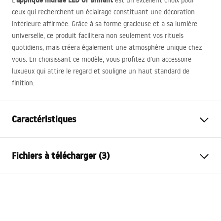
applique murale
LED
Or Brillant
L’
est un excellent choix pour
ceux qui recherchent un éclairage constituant une décoration
intérieure affirmée. Grâce à sa forme gracieuse et à sa lumière
universelle, ce produit facilitera non seulement vos rituels
quotidiens, mais créera également une atmosphère unique chez
vous. En choisissant ce modèle, vous profitez d’un accessoire
luxueux qui attire le regard et souligne un haut standard de
finition.
Caractéristiques
Modèle
SWE045-1W
Fichiers à télécharger (3)
Genre de lampe
Applique murale
Longueur (mm)
800
mm
Warunki bezpieczeństwa
Largeur (mm)
100
mm
WARUNKI BEZPIECZENSTWA LAMPY.pdf
Hauteur (mm)
50
mm