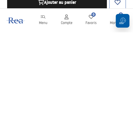
Ajouter au panier
0
0
Menu
Compte
Favoris
Mon panier
Newsletter
Restez informé des nouveautés et des promotions !
S'inscrire
En saisissant et en confirmant vos données, vous acceptez de
recevoir la newsletter selon les modalités définies dans les
Conditions générales
.