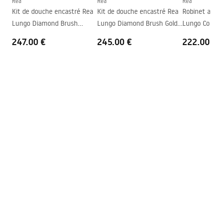
Rea
Rea
Rea
Kit de douche encastré Rea
Kit de douche encastré Rea
Robinet auto
Garantie
24 mois
Lungo Diamond Brush
Lungo Diamond Brush Gold
Lungo Coppe
Copper + BOX
+ BOX
247.00 €
245.00 €
222.00 €