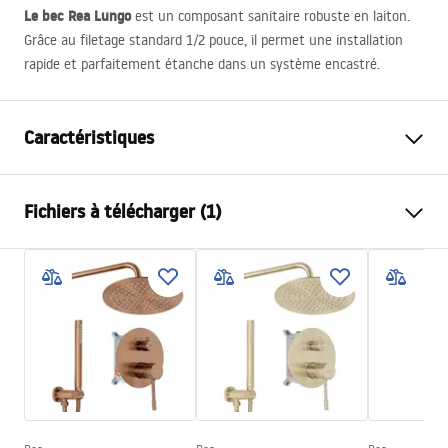
Le bec Rea Lungo
est un composant sanitaire robuste en laiton.
Grâce au filetage standard 1/2 pouce, il permet une installation
rapide et parfaitement étanche dans un système encastré.
Caractéristiques
Type de robinet
de lavabo, de baignoire
Fichiers à télécharger (1)
Méthode de montage
Murale, Encastrée
Couleur
Or
Conditions de garantie
Type de bec
Fixe
Warranty_Terms_and_Conditions_Accessories_-_24.pdf
Matériel
Laiton
Portée du bec
160
mm
Technologie du revêtement
PVD
Diamètre de raccordement
½ pouce
Modèle
Lungo