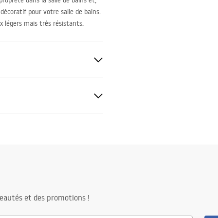
propreté dans la salle de bains et,
coratif pour votre salle de bains.
x légers mais très résistants.
sé
étal
eautés et des promotions !