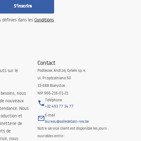
S'inscrire
s définies dans les
Conditions
Contact
uts sur le
Podlasiak Andrzej Cylwik sp. k.
ul. Przędzalniana 60
15-688 Białystok
 besoins, nous
NIP 966-216-01-21
Téléphone
 de nouveaux
+32 493 77 34 77
 tendance. Nous
E-mail
roduction et
bureau@salledebain-rea.be
binetterie de
Notre service client est disponible les jours
orts de
ouvrables entre :
ence, nous