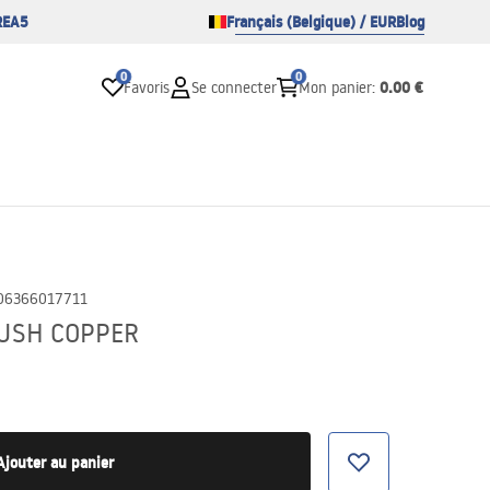
REA5
Français (Belgique) / EUR
Blog
0
0
0.00 €
Favoris
Se connecter
Mon panier
:
06366017711
RUSH COPPER
Ajouter au panier