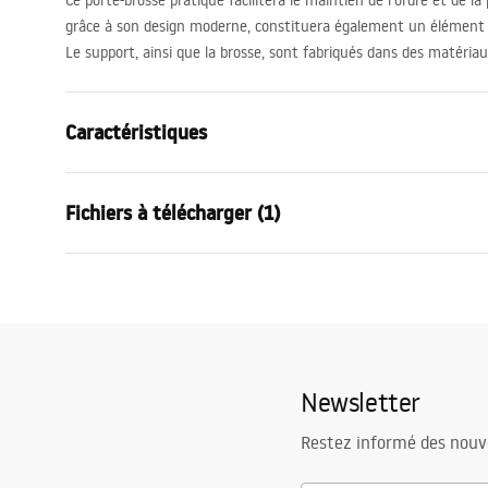
Ce porte-brosse pratique facilitera le maintien de l’ordre et de la 
grâce à son design moderne, constituera également un élément dé
Le support, ainsi que la brosse, sont fabriqués dans des matériau
Caractéristiques
Couleur
Cuivre bros
Fichiers à télécharger (1)
Matériel
Plastique, M
Méthode de montage
Sur plage
Conditions de garantie
Largeur
90
mm
Warranty_Terms_and_Conditions_Accessories_-_24.pdf
Hauteur
255
mm
Profondeur
90
mm
Newsletter
Série
Til
Garantie
24 mois
Restez informé des nouv