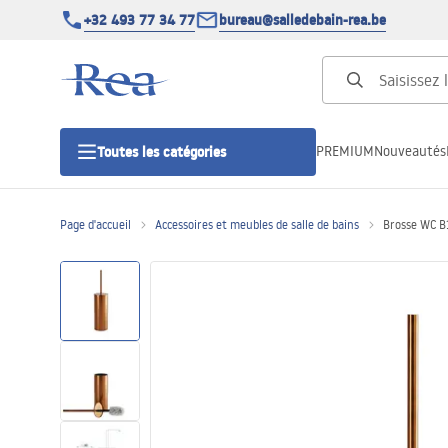
+32 493 77 34 77
bureau@salledebain-rea.be
PREMIUM
Nouveautés
Toutes les catégories
Page d'accueil
Accessoires et meubles de salle de bains
Brosse WC 
Cabines de douche
Portes de douche
Receveurs de douche
Caniveaux de douche