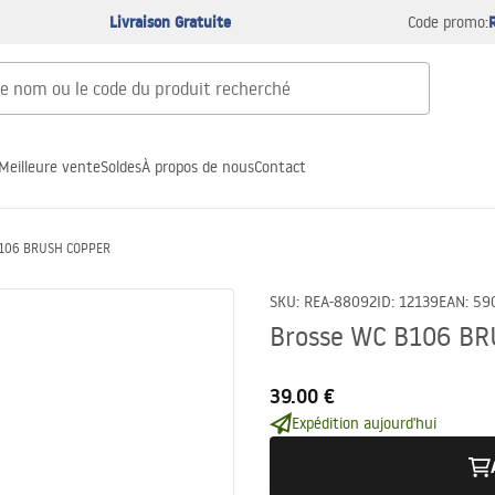
Livraison Gratuite
Code promo:
Meilleure vente
Soldes
À propos de nous
Contact
B106 BRUSH COPPER
SKU
:
REA-88092
ID
:
12139
EAN
:
59
Brosse WC B106 B
39.00 €
Expédition aujourd'hui