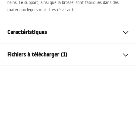
bains. Le support, ainsi que la brosse, sont fabriqués dans des
matériaux légers mais très résistants.
Caractéristiques
Couleur
Or
Fichiers à télécharger (1)
Matériel
Plastique, Métal
Méthode de montage
Sur plage
Conditions de garantie
Largeur
80
mm
Warranty_Terms_and_Conditions_Accessories_-_24.pdf
Hauteur
390
mm
Profondeur
80
mm
Série
Til
Garantie
24 mois