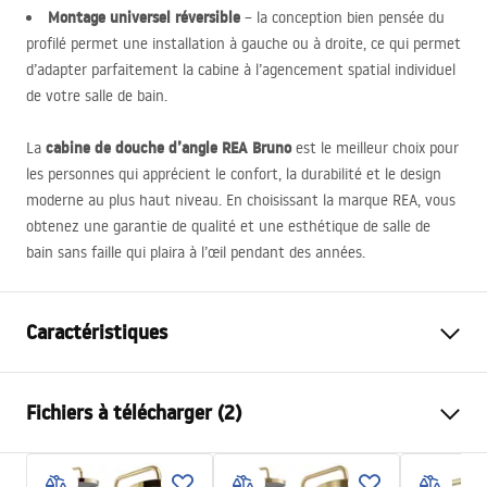
Montage universel réversible
– la conception bien pensée du
profilé permet une installation à gauche ou à droite, ce qui permet
d’adapter parfaitement la cabine à l’agencement spatial individuel
de votre salle de bain.
cabine de douche d’angle
REA
Bruno
La
est le meilleur choix pour
les personnes qui apprécient le confort, la durabilité et le design
moderne au plus haut niveau. En choisissant la marque
REA
, vous
obtenez une garantie de qualité et une esthétique de salle de
bain sans faille qui plaira à l’œil pendant des années.
Caractéristiques
Dimension (porte x paroi)
100x80
Fichiers à télécharger (2)
Couleur du robinet
Cuivre brossé
Type de cabine de douche
d'angle
Warunki bezpieczeństwa