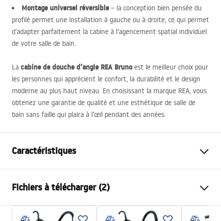
Montage universel réversible
– la conception bien pensée du
profilé permet une installation à gauche ou à droite, ce qui permet
d’adapter parfaitement la cabine à l’agencement spatial individuel
de votre salle de bain.
cabine de douche d’angle
REA
Bruno
La
est le meilleur choix pour
les personnes qui apprécient le confort, la durabilité et le design
moderne au plus haut niveau. En choisissant la marque
REA
, vous
obtenez une garantie de qualité et une esthétique de salle de
bain sans faille qui plaira à l’œil pendant des années.
Caractéristiques
Dimension (porte x paroi)
120x90
Fichiers à télécharger (2)
Dimension (porte x porte)
90x100
Couleur du robinet
Cuivre brossé
Warunki bezpieczeństwa