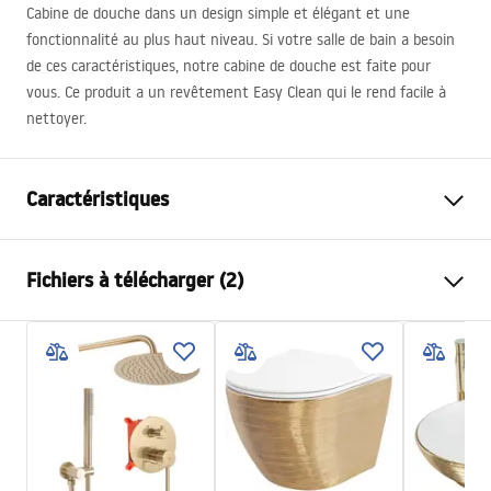
Cabine de douche dans un design simple et élégant et une
fonctionnalité au plus haut niveau. Si votre salle de bain a besoin
de ces caractéristiques, notre cabine de douche est faite pour
vous. Ce produit a un revêtement Easy Clean qui le rend facile à
nettoyer.
Caractéristiques
Dimension (porte x porte)
80x90
Fichiers à télécharger (2)
Couleur du robinet
Or
Type de cabine de douche
d'angle
shower manual
Couleur du verre
Transparent 6mm
shower manual.pdf
Mode d'ouverture
à entrouvrir réciproquement
Montage
Sur le receveur ou plancher
Instrukcja montażu
Hauteur (mm)
2005
mm
Instrukcja_Hugo_double_PL.pdf