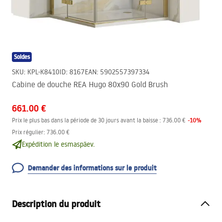
Soldes
SKU
:
KPL-K8410
ID
:
8167
EAN
:
5902557397334
Cabine de douche REA Hugo 80x90 Gold Brush
661.00 €
-
10
%
Prix le plus bas dans la période de 30 jours avant la baisse :
736.00 €
Prix régulier
:
736.00 €
Expédition le esmaspäev.
Demander des informations sur le produit
Description du produit