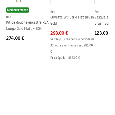
Direction de la cabine
Universel
Meilleure vente
Garantie
24 mois
Rea
Rea
Rea
Cuvette WC Carlo Flat Brush
Vasque à pos
Couche Easy Clean
Oui, d'un côté du vitre
Kit de douche encastré REA
Gold
Brush Gold
Lungo Gold Matt + BOX
293.00 €
123.00 €
274.00 €
Prix le plus bas dans la période de
30 jours avant la baisse :
291.00
€
Prix régulier
:
362.00 €