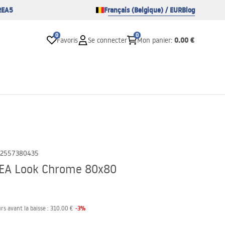
REA5
Français (Belgique) / EUR
Blog
0
0
0.00 €
Favoris
Se connecter
Mon panier
:
2557380435
REA Look Chrome 80x80
-
3
%
rs avant la baisse :
310.00 €