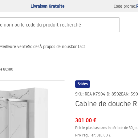
Livraison Gratuite
Code promo:
Meilleure vente
Soldes
À propos de nous
Contact
me 80x80
Soldes
SKU
:
REA-K7904
ID
:
8592
EAN
:
590
Cabine de douche 
301.00 €
Prix le plus bas dans la période de 30 jou
Prix régulier
:
310.00 €