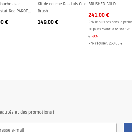
douche avec
Kit de douche Rea Luis Gold
BRUSHED GOLD
stat Rea PAROT
Brush
241.00 €
ED GOLD
00 €
149.00 €
Prix le plus bas dans la pério
30 jours avant la baisse :
263
€
-
8
%
Prix régulier
:
263.00 €
eautés et des promotions !