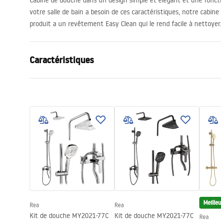
Cabine de douche dans un design simple et élégant et une foncti
votre salle de bain a besoin de ces caractéristiques, notre cabin
produit a un revêtement Easy Clean qui le rend facile à nettoyer
Caractéristiques
Dimension (porte x paroi)
80x80
Couleur du robinet
Chrome
Type de cabine de douche
d'angle
Couleur du verre
Transpare
Mode d'ouverture
coulissant(e
Montage
Sur le rece
Hauteur (mm)
1900
mm
Direction de la cabine
Universel
Meille
Rea
Rea
Garantie
24 mois
Kit de douche MY2021-77C
Kit de douche MY2021-77C
Rea