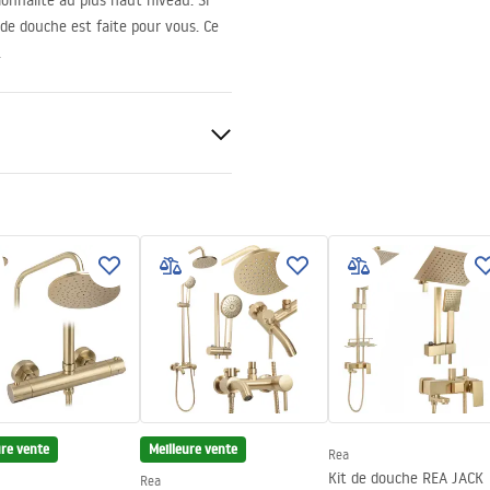
onnalité au plus haut niveau. Si
e de douche est faite pour vous. Ce
.
nt 5mm
)
veur ou plancher
ure vente
Meilleure vente
Rea
Kit de douche REA JACK
Rea