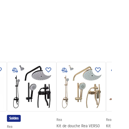
Soldes
Rea
Rea
Kit de douche Rea VERSO
Kit de douch
Rea