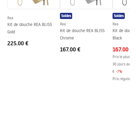
Hauteur (mm)
1900
mm
Soldes
Soldes
Direction de la cabine
Gauche ou droite
Rea
Kit de douche REA BLISS
Rea
Rea
Garantie
24 mois
Kit de douche REA BLISS
Kit de douch
Gold
Couche Easy Clean
Oui, d'un côté du vitre
Chrome
Black
225.00 €
167.00 €
167.00 €
Prix le plus bas
30 jours avant l
€
-
7
%
Prix régulier
:
1