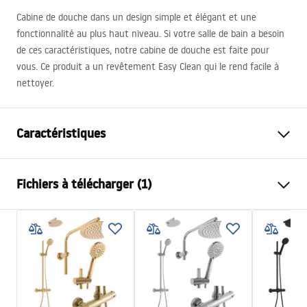
Cabine de douche dans un design simple et élégant et une
fonctionnalité au plus haut niveau. Si votre salle de bain a besoin
de ces caractéristiques, notre cabine de douche est faite pour
vous. Ce produit a un revêtement Easy Clean qui le rend facile à
nettoyer.
Caractéristiques
Dimension (porte x paroi)
120x90
Fichiers à télécharger (1)
Couleur du robinet
Chrome
Type de cabine de douche
d'angle
shower manual
Couleur du verre
Transparent 8mm
shower manual.pdf
Mode d'ouverture
coulissant(e)
Seria
Nixon
Montage
Sur le receveur ou plancher