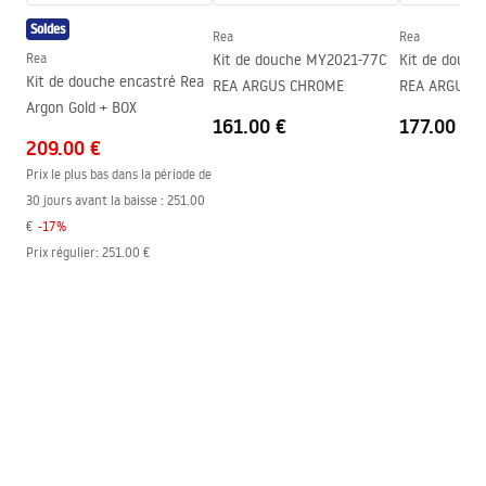
Kabina Primo Slide.pdf
Soldes
Direction de la cabine
Gauche ou droite
Rea
Rea
Rea
Kit de douche MY2021-77C
Kit de douc
Garantie
24 mois
Dessin technique
Kit de douche encastré Rea
REA ARGUS CHROME
REA ARGUS 
PRIMO SLIDE WITH SIDE PANEL.pdf
Couche Easy Clean
Non
Argon Gold + BOX
161.00 €
177.00 €
209.00 €
Prix le plus bas dans la période de
30 jours avant la baisse :
251.00
€
-
17
%
Prix régulier
:
251.00 €