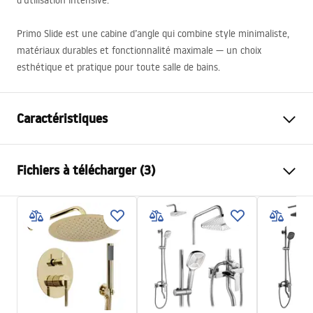
d’utilisation intensive.
Primo Slide est une cabine d’angle qui combine style minimaliste,
matériaux durables et fonctionnalité maximale — un choix
esthétique et pratique pour toute salle de bains.
Caractéristiques
Dimension (porte x paroi)
100x90
Fichiers à télécharger (3)
Couleur du robinet
Chrome
Type de cabine de douche
d'angle
Warunki bezpieczeństwa
Couleur du verre
Transparent 4mm
WARUNKI BEZPIECZENSTWA KABINY DRZWI
Mode d'ouverture
coulissant(e)
PARAWANY.pdf
Seria
Primo
Montage
Sur le receveur ou plancher
Instrukcja montażu
Hauteur (mm)
1900
mm