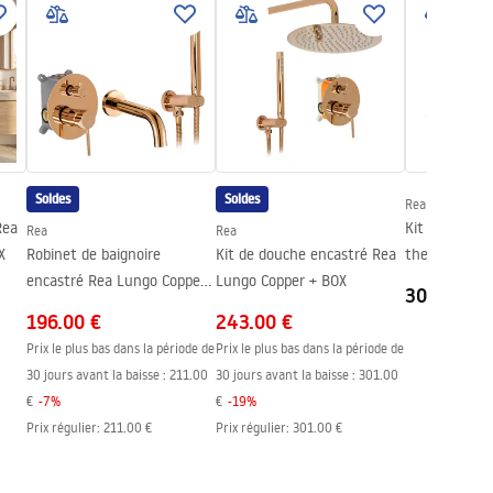
Soldes
Soldes
Rea
Rea
Kit de douch
Rea
Rea
X
Robinet de baignoire
Kit de douche encastré Rea
thermostat 
encastré Rea Lungo Copper
Lungo Copper + BOX
Copper
306.00 €
+ BOX
196.00 €
243.00 €
Prix le plus bas dans la période de
Prix le plus bas dans la période de
30 jours avant la baisse :
211.00
30 jours avant la baisse :
301.00
€
-
7
%
€
-
19
%
Prix régulier
:
211.00 €
Prix régulier
:
301.00 €