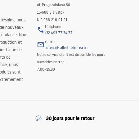
ul. Przędzalniana 60
15-688 Białystok
 besoins, nous
NIP 966-216-01-21
Téléphone
 de nouveaux
+32 493 77 34 77
 tendance. Nous
E-mail
roduction et
bureau@salledebain-rea.be
binetterie de
Notre service client est disponible les jours
orts de
ouvrables entre :
ence, nous
7:00–15:30
oduits sont
 extrêmement
30 jours pour le retour