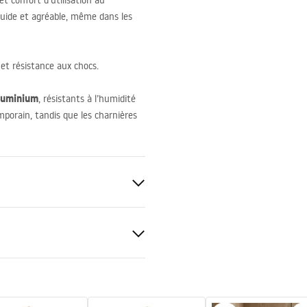
t confort d’utilisation au
luide et agréable, même dans les
 et résistance aux chocs.
 aluminium
, résistants à l’humidité
emporain, tandis que les charnières
nt 4mm
l d’installation
 Primo Swing.pdf