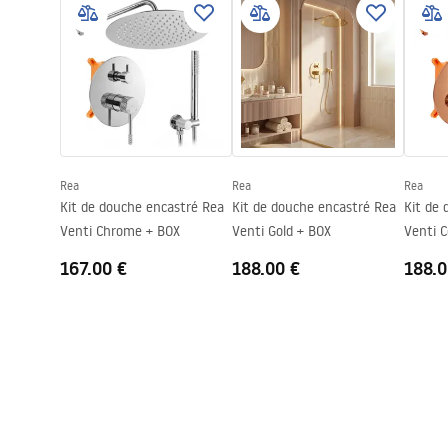
KABINY DRZWI PARAWANY.pdf
Seria
Primo
Montage
Sur le rece
Dessin technique
Hauteur (mm)
1900
mm
PRIMO SWING DOOR WITH SIDE
PANEL.pdf
Direction de la cabine
Gauche ou d
Garantie
24 mois
Rea
Rea
Rea
Couche Easy Clean
Non
Kit de douche encastré Rea
Kit de douche encastré Rea
Kit de
Venti Chrome + BOX
Venti Gold + BOX
Venti 
167.00 €
188.00 €
188.0