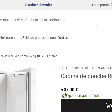
Livraison Gratuite
Code promo:
Meilleure vente
Soldes
À propos de nous
Contact
e de douche Rea Primo Swing 100x80 Chrome
SKU
:
KPL-K5157
ID
:
11927
EAN
:
59
Cabine de douche 
407.00 €
Expédition aujourd'hui