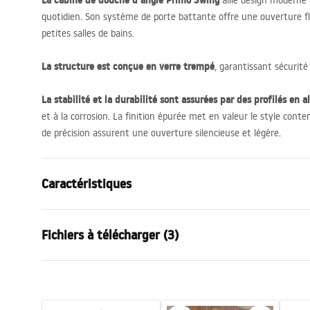
La cabine de douche d’angle Primo Swing
allie design moderne e
quotidien. Son système de porte battante offre une ouverture f
petites salles de bains.
La structure est conçue en verre trempé
, garantissant sécurité
La stabilité et la durabilité sont assurées par des profilés en
et à la corrosion. La finition épurée met en valeur le style cont
de précision assurent une ouverture silencieuse et légère.
Caractéristiques
Dimension (porte x paroi)
100x80
Fichiers à télécharger (3)
Couleur du robinet
Chrome
Type de cabine de douche
d'angle
Warunki bezpieczeństwa
Couleur du verre
Transpare
Manue
WARUNKI BEZPIECZENSTWA
Kabina
Mode d'ouverture
à entrouvrir