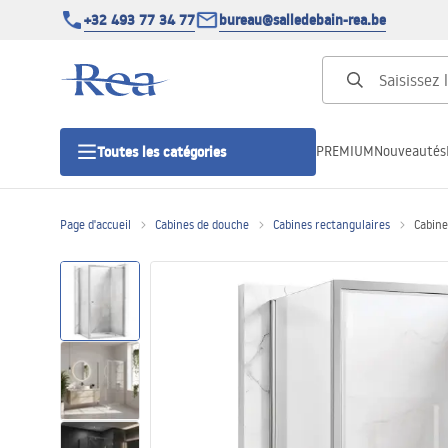
+32 493 77 34 77
bureau@salledebain-rea.be
PREMIUM
Nouveautés
Toutes les catégories
Page d'accueil
Cabines de douche
Cabines rectangulaires
Cabin
Cabines de douche
Portes de douche
Receveurs de douche
Caniveaux de douche