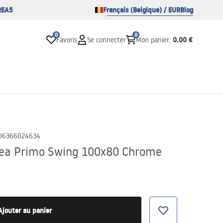
REA5
Français (Belgique) / EUR
Blog
0
0
0.00 €
Favoris
Se connecter
Mon panier
:
06366024634
Rea Primo Swing 100x80 Chrome
Ajouter au panier