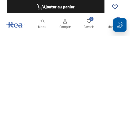
Ajouter au panier
0
0
Menu
Compte
Favoris
Mon panier
Newsletter
Restez informé des nouveautés et des promotions !
S'inscrire
En saisissant et en confirmant vos données, vous acceptez de
recevoir la newsletter selon les modalités définies dans les
Conditions générales
.