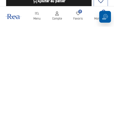
Ajouter au panier
0
0
Menu
Compte
Favoris
Mon panier
Newsletter
Restez informé des nouveautés et des promotions !
S'inscrire
En saisissant et en confirmant vos données, vous acceptez de
recevoir la newsletter selon les modalités définies dans les
Conditions générales
.