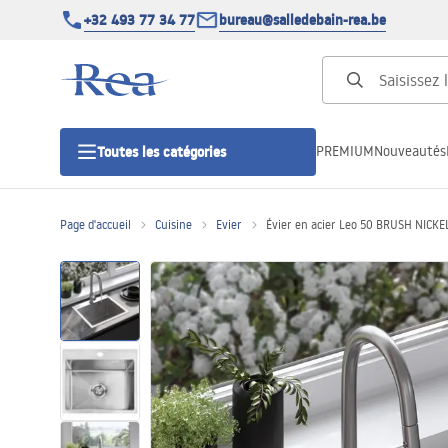
+32 493 77 34 77
bureau@salledebain-rea.be
PREMIUM
Nouveautés
Toutes les catégories
Page d'accueil
Cuisine
Evier
Évier en acier Leo 50 BRUSH NICKE
Cabines de douche
Portes de douche
Receveurs de douche
Caniveaux de douche