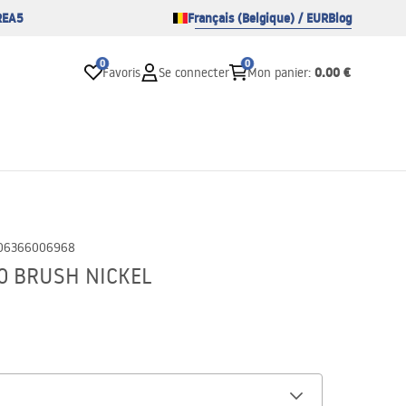
REA5
Français (Belgique) / EUR
Blog
0
0
0.00 €
Favoris
Se connecter
Mon panier
:
06366006968
 50 BRUSH NICKEL