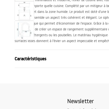
Avec son look minimaliste et moderne, l’évier de cuisine avec rob
design de n’importe quelle cuisine. Complété par un mitigeur à bec
travail complet dans la zone humide. Le produit est doté d’une bo
confère à l’ensemble un aspect très cohérent et élégant. Le sipho
modèle pratique qui permet d’économiser de l’espace. Grâce à la 
il est possible de créer un espace de rangement supplémentaire da
paquets de détergents ou les poubelles. Le matériau hygiénique e
surfaces lisses donnent à l’évier un aspect impeccable et empêch
Caractéristiques
Longueur de l'évier
500
mm
Largeur de l'évier
450
mm
La profondeur d'évier
185
mm
Trou de robinet
Oui
Newsletter
Matériel
Acier inoxyda