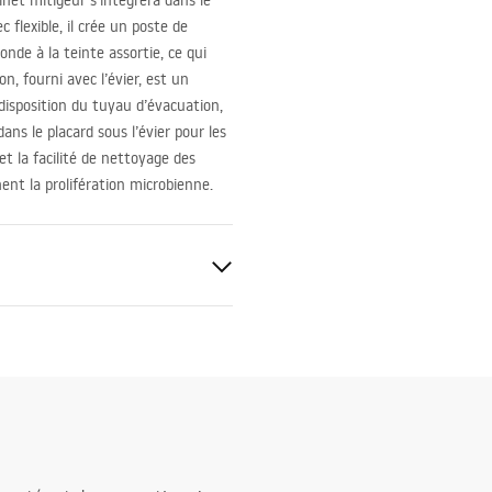
inet mitigeur s’intégrera dans le
 flexible, il crée un poste de
nde à la teinte assortie, ce qui
n, fourni avec l’évier, est un
disposition du tuyau d’évacuation,
ns le placard sous l’évier pour les
t la facilité de nettoyage des
ent la prolifération microbienne.
ble