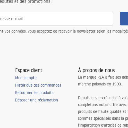
eautés et des promotions !
héité, siphon filtre, crochets de
nt vos données, vous acceptez de recevoir la newsletter selon les modalité
ec crépine
rêt pour le lave-vaisselle
r la structure en acier, 24 mois
res composants
Espace client
À propos de nous
La marque REA a fait ses déb
Mon compte
marché polonais en 1993.
Historique des commandes
Retourner les produits
Depuis lors, en réponse à vos
Déposer une réclamation
complétons notre offre avec
produits de haute qualité et
sommes spécialisés dans la p
l’importation d’articles de ro