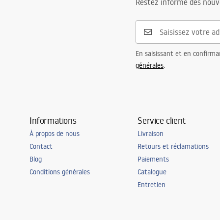
Restez informé des nouv
Couleur du robinet
Acier brossé
Inclus avec évier
joint d'étanc
fixation
Diamètre trou de vidange
90 mm
En saisissant et en confirma
Variante de la bonde
universel, av
générales
.
Type de siphon
de cuisine, p
Garantie
120 mois pou
pour les aut
Informations
Service client
À propos de nous
Livraison
Contact
Retours et réclamations
Blog
Paiements
Conditions générales
Catalogue
Entretien