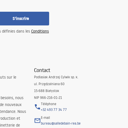
S'inscrire
s définies dans les
Conditions
Contact
uts sur le
Podlasiak Andrzej Cylwik sp. k.
ul. Przędzalniana 60
15-688 Białystok
 besoins, nous
NIP 966-216-01-21
Téléphone
 de nouveaux
+32 493 77 34 77
 tendance. Nous
E-mail
roduction et
bureau@salledebain-rea.be
binetterie de