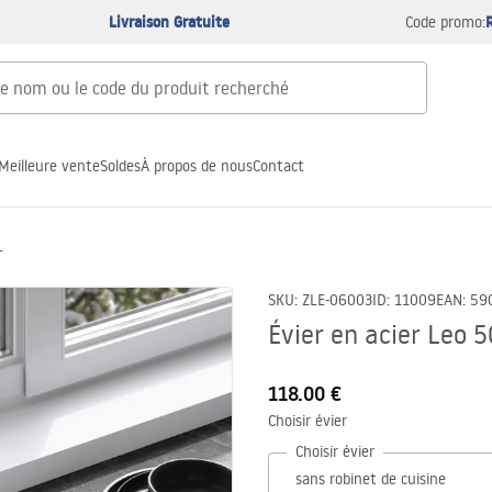
Livraison Gratuite
Code promo:
Meilleure vente
Soldes
À propos de nous
Contact
L
SKU
:
ZLE-06003
ID
:
11009
EAN
:
59
Évier en acier Leo
118.00 €
Choisir évier
Choisir évier