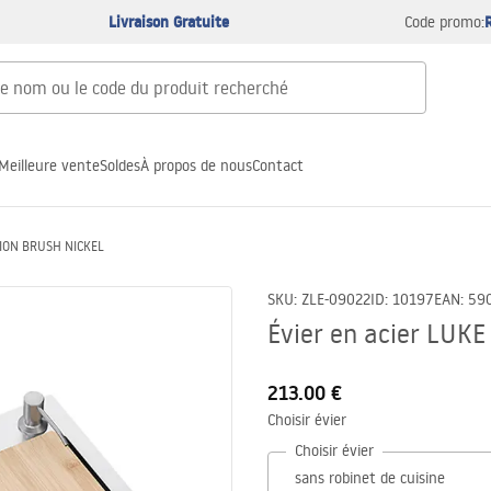
Livraison Gratuite
Code promo:
Meilleure vente
Soldes
À propos de nous
Contact
TION BRUSH NICKEL
SKU
:
ZLE-09022
ID
:
10197
EAN
:
59
Évier en acier LU
213.00 €
Choisir évier
Choisir évier