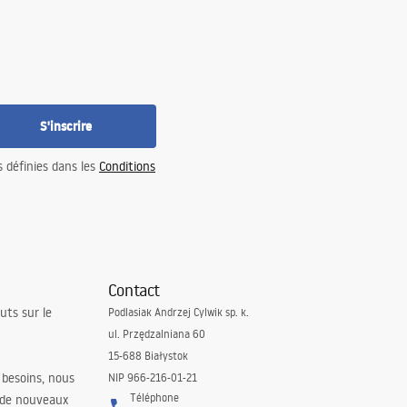
S'inscrire
s définies dans les
Conditions
Contact
uts sur le
Podlasiak Andrzej Cylwik sp. k.
ul. Przędzalniana 60
15-688 Białystok
 besoins, nous
NIP 966-216-01-21
Téléphone
 de nouveaux