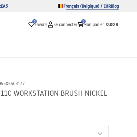
REA5
Français (Belgique) / EUR
Blog
0
0
0.00 €
Favoris
Se connecter
Mon panier
:
05505503177
KE 110 WORKSTATION BRUSH NICKEL