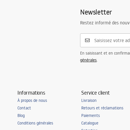
Couleur du robinet
Acier brossé
KITCHE
Newsletter
Inclus avec évier
joint d'étanc
fixation, Rob
Restez informé des nouv
płynu do nac
board, draine
Diamètre trou de vidange
90 mm
Variante de la bonde
universel, av
En saisissant et en confirma
Type de siphon
de cuisine, p
générales
.
Garantie
10 ans
Informations
Service client
À propos de nous
Livraison
Contact
Retours et réclamations
Blog
Paiements
Conditions générales
Catalogue