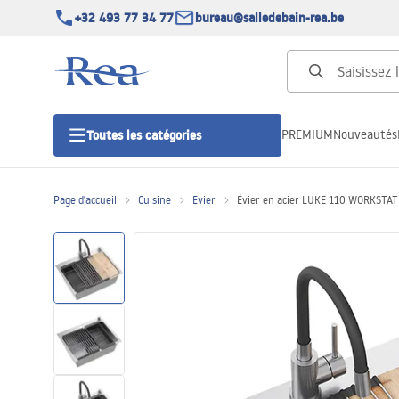
+32 493 77 34 77
bureau@salledebain-rea.be
PREMIUM
Nouveautés
Toutes les catégories
Page d'accueil
Cuisine
Evier
Évier en acier LUKE 110 WORKSTA
Cabines de douche
Portes de douche
Receveurs de douche
Caniveaux de douche