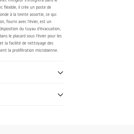
inet mitigeur s’intégrera dans le
 flexible, il crée un poste de
nde à la teinte assortie, ce qui
n, fourni avec l’évier, est un
disposition du tuyau d’évacuation,
ns le placard sous l’évier pour les
t la facilité de nettoyage des
ent la prolifération microbienne.
nstallation instruction
ps
ble
NSTALLATION DRAWING OF