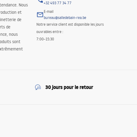
+32 493 77 34 77
 tendance. Nous
E-mail
roduction et
bureau@salledebain-rea.be
binetterie de
Notre service client est disponible les jours
orts de
ouvrables entre :
ence, nous
7:00–15:30
oduits sont
 extrêmement
30 jours pour le retour