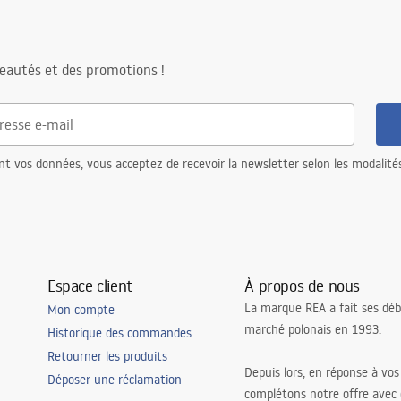
N SINK CLIP.pdf
héité, siphon filtre, crochets de
inet de cuisine, dozownik do
eautés et des promotions !
zyń , steel-silicon mat, bamboo
r
ec crépine
nt vos données, vous acceptez de recevoir la newsletter selon les modalité
rêt pour le lave-vaisselle
Espace client
À propos de nous
La marque REA a fait ses déb
Mon compte
marché polonais en 1993.
Historique des commandes
Retourner les produits
Depuis lors, en réponse à vos
Déposer une réclamation
complétons notre offre avec