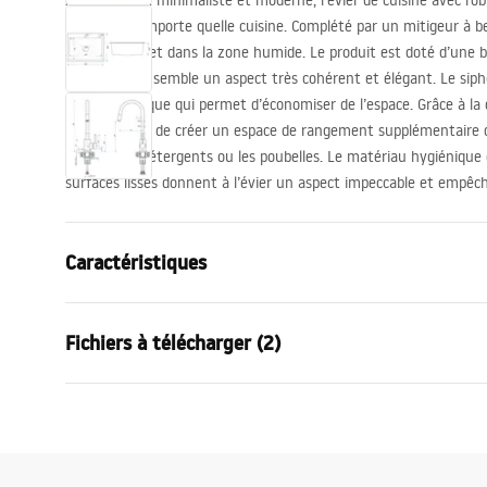
Avec son look minimaliste et moderne, l’évier de cuisine avec rob
design de n’importe quelle cuisine. Complété par un mitigeur à bec
travail complet dans la zone humide. Le produit est doté d’une bo
confère à l’ensemble un aspect très cohérent et élégant. Le sipho
modèle pratique qui permet d’économiser de l’espace. Grâce à la 
il est possible de créer un espace de rangement supplémentaire da
paquets de détergents ou les poubelles. Le matériau hygiénique e
surfaces lisses donnent à l’évier un aspect impeccable et empêch
Caractéristiques
Longueur de l'évier
450
mm
Fichiers à télécharger (2)
Largeur de l'évier
580
mm
La profondeur d'évier
200
mm
The i
Trou de robinet
Oui
Instructions de montage
of cli
Matériel
Acier inoxyda
Sink.pdf
THE I