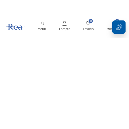
0
0
Menu
Compte
Favoris
Mon panier
Newsletter
Restez informé des nouveautés et des promotions !
S'inscrire
En saisissant et en confirmant vos données, vous acceptez de
recevoir la newsletter selon les modalités définies dans les
Conditions générales
.