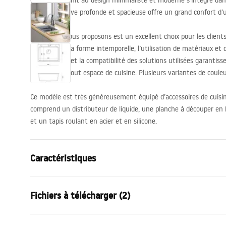
L’évier en granit au design minimaliste et moderne s’intègre dan
cuisine. La cuve profonde et spacieuse offre un grand confort d’ut
L’évier que nous proposons est un excellent choix pour les clients
savoir-faire. La forme intemporelle, l’utilisation de matériaux et 
grand design et la compatibilité des solutions utilisées garantisse
remplissent tout espace de cuisine. Plusieurs variantes de couleu
Ce modèle est très généreusement équipé d’accessoires de cuisin
comprend un distributeur de liquide, une planche à découper en
et un tapis roulant en acier et en silicone.
Caractéristiques
Longueur de l'évier
500
mm
Fichiers à télécharger (2)
Largeur de l'évier
595
mm
La profondeur d'évier
215
mm