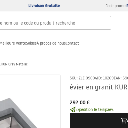
Livraison Gratuite
Code promo:
Meilleure vente
Soldes
À propos de nous
Contact
TION Grey Metallic
SKU
:
ZLE-09004
ID
:
10269
EAN
:
59
évier en granit KU
292.00 €
Expédition le teisipäev.