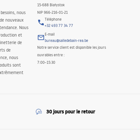
15-688 Białystok
 besoins, nous
NIP 966-216-01-21
Téléphone
 de nouveaux
+32 493 77 34 77
 tendance. Nous
E-mail
roduction et
bureau@salledebain-rea.be
binetterie de
Notre service client est disponible les jours
orts de
ouvrables entre :
ence, nous
7:00–15:30
oduits sont
 extrêmement
30 jours pour le retour