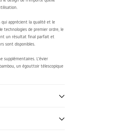
s le design de n’importe quelle
ilisation.
 qui apprécient la qualité et le
de technologies de premier ordre, le
nt un résultat final parfait et
rs sont disponibles.
e supplémentaires. L’évier
 bambou, un égouttoir télescopique