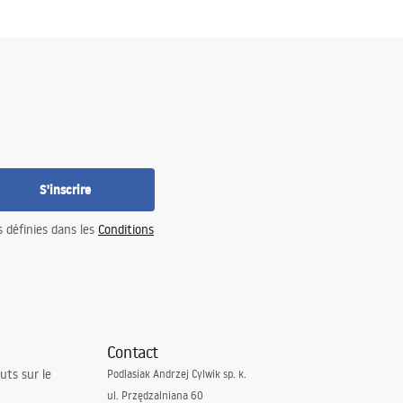
S'inscrire
s définies dans les
Conditions
Contact
uts sur le
Podlasiak Andrzej Cylwik sp. k.
ul. Przędzalniana 60