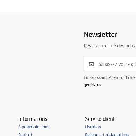
Template
Insta
Trou de robinet
Oui
KURT_110.pdf
kitche
Matériel
Granit
Couleur du robinet
Gris Métallis
Newsletter
Inclus avec évier
joint d'étanc
fixation, do
Restez informé des nouv
steel-silicon
Diamètre trou de vidange
90 mm
Variante de la bonde
universel, av
Type de siphon
de cuisine, p
En saisissant et en confirma
générales
.
Garantie
10 ans
Informations
Service client
À propos de nous
Livraison
Contact
Retours et réclamations