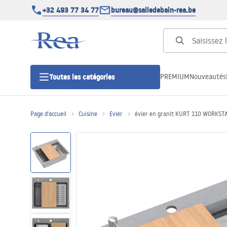
+32 493 77 34 77
bureau@salledebain-rea.be
PREMIUM
Nouveautés
Toutes les catégories
Page d'accueil
Cuisine
Evier
évier en granit KURT 110 WORKSTA
Cabines de douche
Portes de douche
Receveurs de douche
Caniveaux de douche