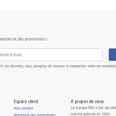
llation
n-sinks.pdf
é
héité, siphon filtre, crochets de
zownik do płynu do naczyń ,
eautés et des promotions !
 mat, bamboo board, drainer
ec crépine
rêt pour le lave-vaisselle
nt vos données, vous acceptez de recevoir la newsletter selon les modalité
Espace client
À propos de nous
La marque REA a fait ses déb
Mon compte
marché polonais en 1993.
Historique des commandes