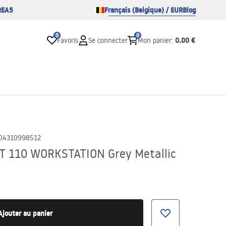
REA5
Français (Belgique) / EUR
Blog
0
0
0.00 €
Favoris
Se connecter
Mon panier
:
04310998512
RT 110 WORKSTATION Grey Metallic
Ajouter au panier