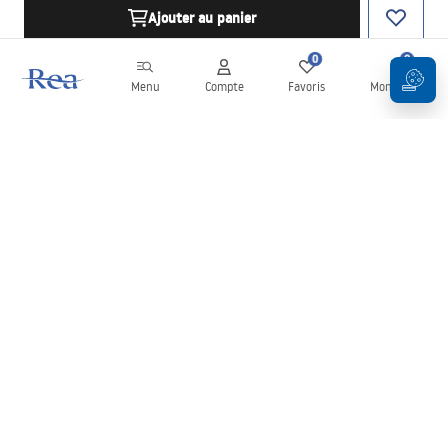
Ajouter au panier
0
0
Menu
Compte
Favoris
Mon panier
Newsletter
Restez informé des nouveautés et des promotions !
S'inscrire
En saisissant et en confirmant vos données, vous acceptez de
recevoir la newsletter selon les modalités définies dans les
Conditions générales
.