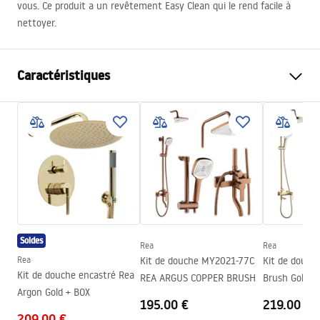
vous. Ce produit a un revêtement Easy Clean qui le rend facile à
nettoyer.
Caractéristiques
Dimension (porte x paroi)
80
Couleur du robinet
Chrome
Type de cabine de douche
d'angle
Mode d'ouverture
pliant
Montage
Sur le receveur ou plancher
Hauteur (mm)
1900
mm
Soldes
Rea
Rea
Direction de la cabine
Universel
Rea
Kit de douche MY2021-77C
Kit de douch
Garantie
24 mois
Kit de douche encastré Rea
REA ARGUS COPPER BRUSH
Brush Gold
Argon Gold + BOX
Couche Easy Clean
Oui, d'un côté du vitre
195.00 €
219.00 €
209.00 €