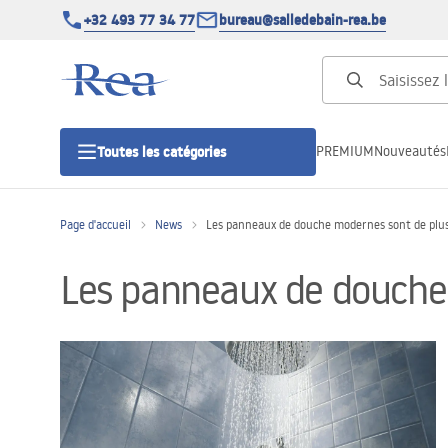
+32 493 77 34 77
bureau@salledebain-rea.be
PREMIUM
Nouveautés
Toutes les catégories
Page d'accueil
News
Les panneaux de douche modernes sont de plus 
Cabines de douche
Les panneaux de douche 
Portes de douche
Receveurs de douche
Caniveaux de douche