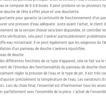
au se compose de 6 à 8 buses. Il peut produire un ou plusieurs t
 douche de tête à effet pluie et une douchette.
 importante pour garantir la continuité de fonctionnement d’un p
ssurer une pression d’eau adéquate. Juste avant l’achat, le client d
nement de la version choisie sera bien disponible, et contrôler le
tte vérification, cela peut s’avérer particulièrement problémati
fe-eau instantané. Il se peut également que les exigences du fa
allation d’un panneau de douche s’avérera injustifiée.
eau de douche
es différentes fonctions de ce type d’appareil, cela se fait via 
nt de l’étendue des fonctionnalités du panneau de douche choisi 
isément régler la pression de l’eau et le type de jet. Il est très 
’ajuster précisément la température de l’eau. Les variateurs d’i
 Lors du choix final, l’essentiel est d’harmoniser tous les access
rder parfaitement avec l’ensemble de la pièce. L’achat de l’ensem