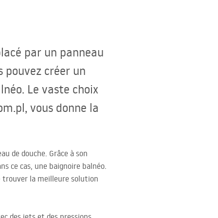
placé par un panneau
us pouvez créer un
lnéo. Le vaste choix
om.pl, vous donne la
eau de douche. Grâce à son
ans ce cas, une baignoire balnéo.
de trouver la meilleure solution
vec des jets et des pressions