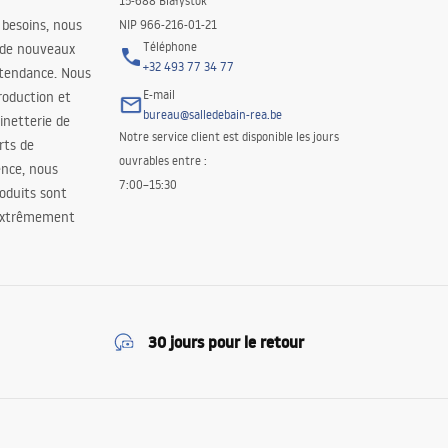
15-688 Białystok
 besoins, nous
NIP 966-216-01-21
Téléphone
 de nouveaux
+32 493 77 34 77
 tendance. Nous
E-mail
roduction et
bureau@salledebain-rea.be
binetterie de
Notre service client est disponible les jours
orts de
ouvrables entre :
ence, nous
7:00–15:30
oduits sont
 extrêmement
30 jours pour le retour