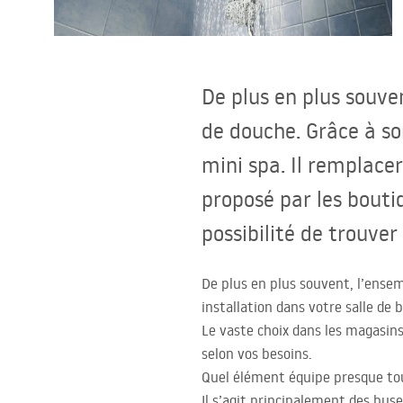
Cuvettes WC, bidets
Vasques et lavabos
De plus en plus souve
Baignoires, pare-baignoires
de douche. Grâce à so
mini spa. Il remplace
Robinets de salle de bain
proposé par les bouti
Colonnes de douche
possibilité de trouver
Cuisine
De plus en plus souvent, l’ense
installation dans votre salle de
Accessoires et meubles de salle de
Le vaste choix dans les magasins
bains
selon vos besoins.
Quel élément équipe presque to
Il s’agit principalement des buse