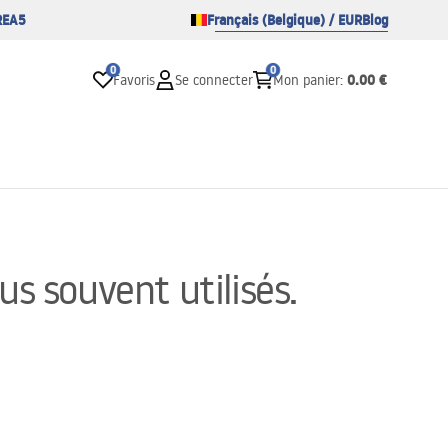
REA5
Français (Belgique) / EUR
Blog
0
0
0.00 €
Favoris
Se connecter
Mon panier
:
s souvent utilisés.