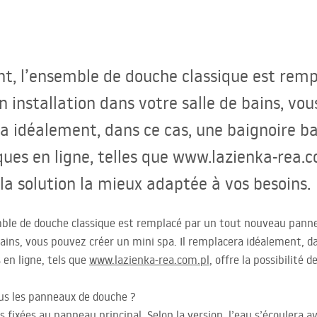
nt, l’ensemble de douche classique est rem
n installation dans votre salle de bains, vo
ra idéalement, dans ce cas, une baignoire ba
ques en ligne, telles que www.lazienka-rea.c
 la solution la mieux adaptée à vos besoins.
mble de douche classique est remplacé par un tout nouveau pann
 bains, vous pouvez créer un mini spa. Il remplacera idéalement, d
 en ligne, tels que
www.lazienka-rea.com.pl
, offre la possibilité 
us les panneaux de douche ?
s fixées au panneau principal. Selon la version, l’eau s’écoulera a