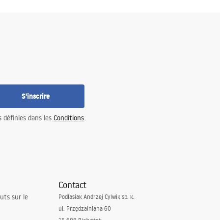
S'inscrire
s définies dans les
Conditions
Contact
uts sur le
Podlasiak Andrzej Cylwik sp. k.
ul. Przędzalniana 60