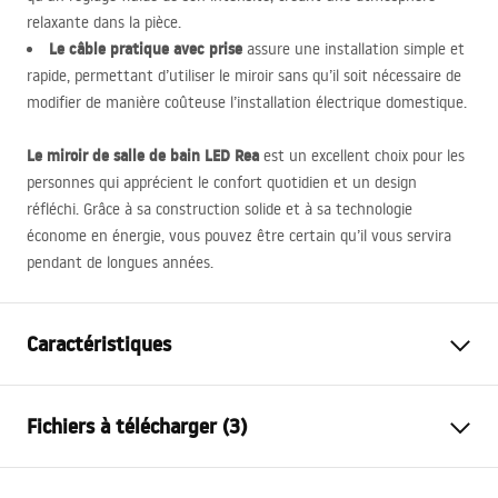
relaxante dans la pièce.
Le câble pratique avec prise
assure une installation simple et
rapide, permettant d’utiliser le miroir sans qu’il soit nécessaire de
modifier de manière coûteuse l’installation électrique domestique.
Le miroir de salle de bain
LED
Rea
est un excellent choix pour les
personnes qui apprécient le confort quotidien et un design
réfléchi. Grâce à sa construction solide et à sa technologie
économe en énergie, vous pouvez être certain qu’il vous servira
pendant de longues années.
Caractéristiques
Hauteur
600
mm
Fichiers à télécharger (3)
Largeur
1000
mm
Profondeur
20
mm