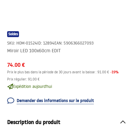
Soldes
SKU
:
HOM-01524
ID
:
12894
EAN
:
5906366027093
Miroir LED 100x60cm EDIT
74.00 €
-
19
%
Prix le plus bas dans la période de 30 jours avant la baisse :
91.00 €
Prix régulier
:
91.00 €
Expédition aujourd'hui
Demander des informations sur le produit
Description du produit