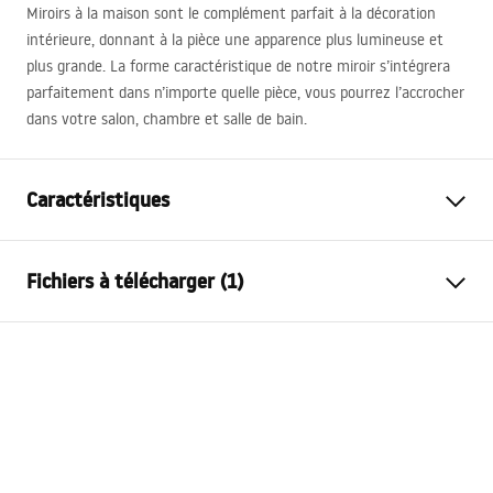
Miroirs à la maison sont le complément parfait à la décoration
intérieure, donnant à la pièce une apparence plus lumineuse et
plus grande. La forme caractéristique de notre miroir s’intégrera
parfaitement dans n’importe quelle pièce, vous pourrez l’accrocher
dans votre salon, chambre et salle de bain.
Caractéristiques
Hauteur
600
mm
Fichiers à télécharger (1)
Largeur
600
mm
Profondeur
30
mm
manual mirror led
Éclairage LED
Oui
manual mirror led.pdf
Cadre
Oui
Couleur du cadre
Transparent
Matériau du cadre
Plastique