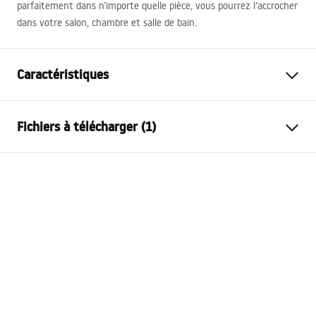
parfaitement dans n’importe quelle pièce, vous pourrez l’accrocher
dans votre salon, chambre et salle de bain.
Caractéristiques
Hauteur
700
mm
Fichiers à télécharger (1)
Largeur
700
mm
Profondeur
24
mm
manual mirror led
Éclairage LED
Oui
manual mirror led.pdf
Cadre
Non
Forme
Rond
Anti-buée
Non
Modèle
BAS P11241
Puissance
12
W
Garantie
24 mois