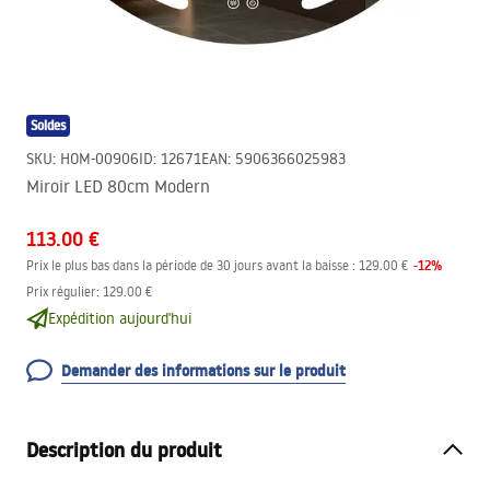
Soldes
SKU
:
HOM-00906
ID
:
12671
EAN
:
5906366025983
Miroir LED 80cm Modern
113.00 €
-
12
%
Prix le plus bas dans la période de 30 jours avant la baisse :
129.00 €
Prix régulier
:
129.00 €
Expédition aujourd'hui
Demander des informations sur le produit
Description du produit