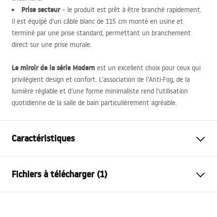
Prise secteur
– le produit est prêt à être branché rapidement.
Il est équipé d’un câble blanc de 115 cm monté en usine et
terminé par une prise standard, permettant un branchement
direct sur une prise murale.
Le miroir de la série Modern
est un excellent choix pour ceux qui
privilégient design et confort. L’association de l’Anti-Fog, de la
lumière réglable et d’une forme minimaliste rend l’utilisation
quotidienne de la salle de bain particulièrement agréable.
Caractéristiques
Hauteur
780
mm
Fichiers à télécharger (1)
Largeur
780
mm
Profondeur
25
mm
manual mirror led
Éclairage LED
Oui