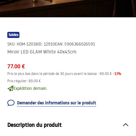
Soldes
SKU
:
HOM-12018
ID
:
12910
EAN
:
5906366026591
Miroir LED GLAM White 40x45cm
77.00 €
-
13
%
Prix le plus bas dans la période de 30 jours avant la baisse :
89.00 €
Prix régulier
:
89.00 €
Expédition demain.
Demander des informations sur le produit
Description du produit