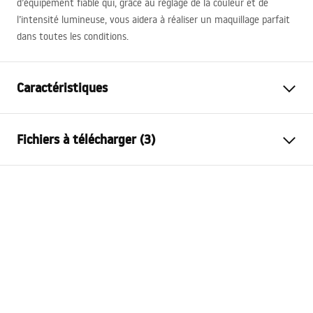
d’équipement fiable qui, grâce au réglage de la couleur et de
l’intensité lumineuse, vous aidera à réaliser un maquillage parfait
dans toutes les conditions.
Caractéristiques
Hauteur
450
mm
Fichiers à télécharger (3)
Largeur
400
mm
Profondeur
30
mm
manual mirror led
Éclairage LED
Oui
manual mirror led.pdf
Cadre
Oui
Couleur du cadre
Blanc
Conditions de garantie
Matériau du cadre
Métal
Warranty_Terms_and_Conditions_-_Mirrors_-_24.pdf
Anti-buée
Non
Modèle
Glam
Energielabel