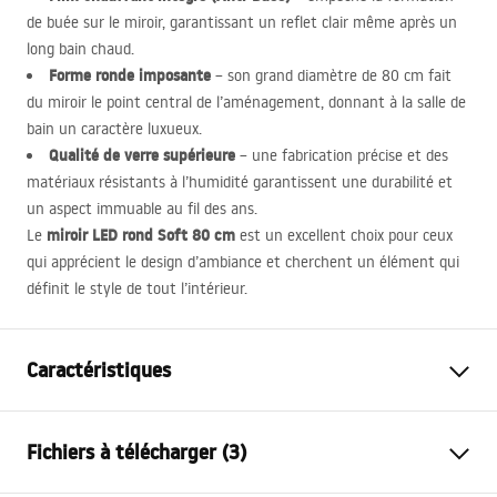
de buée sur le miroir, garantissant un reflet clair même après un
long bain chaud.
Forme ronde imposante
– son grand diamètre de 80 cm fait
du miroir le point central de l’aménagement, donnant à la salle de
bain un caractère luxueux.
Qualité de verre supérieure
– une fabrication précise et des
matériaux résistants à l’humidité garantissent une durabilité et
un aspect immuable au fil des ans.
miroir
LED
rond Soft 80 cm
Le
est un excellent choix pour ceux
qui apprécient le design d’ambiance et cherchent un élément qui
définit le style de tout l’intérieur.
Caractéristiques
Hauteur
800
mm
Fichiers à télécharger (3)
Largeur
800
mm