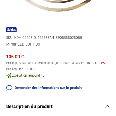
Soldes
SKU
:
HOM-00205
ID
:
12976
EAN
:
5906366026089
Miroir LED SOFT 80
105.00 €
-
11
%
Prix le plus bas dans la période de 30 jours avant la baisse :
118.00 €
Prix régulier
:
118.00 €
Expédition aujourd'hui
Demander des informations sur le produit
Description du produit