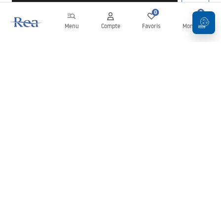
0
0
Menu
Compte
Favoris
Mon panier
Newsletter
Restez informé des nouveautés et des promotions !
S'inscrire
En saisissant et en confirmant vos données, vous acceptez de
recevoir la newsletter selon les modalités définies dans les
Conditions générales
.