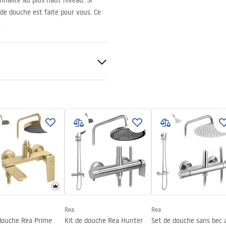
nnalité au plus haut niveau. Si
e de douche est faite pour vous. Ce
.
nt 8mm
Rea
Rea
 douche Rea Prime
Kit de douche Rea Hunter
Set de douche sans bec 