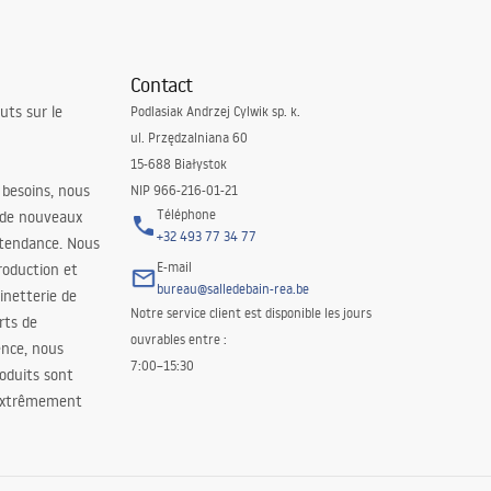
Contact
uts sur le
Podlasiak Andrzej Cylwik sp. k.
ul. Przędzalniana 60
15-688 Białystok
 besoins, nous
NIP 966-216-01-21
Téléphone
 de nouveaux
+32 493 77 34 77
 tendance. Nous
E-mail
roduction et
bureau@salledebain-rea.be
binetterie de
Notre service client est disponible les jours
orts de
ouvrables entre :
ence, nous
7:00–15:30
oduits sont
 extrêmement