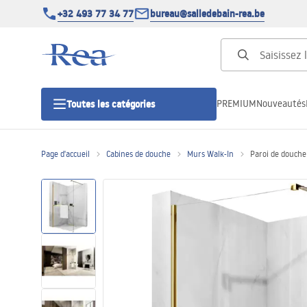
+32 493 77 34 77
bureau@salledebain-rea.be
PREMIUM
Nouveautés
Toutes les catégories
Page d'accueil
Cabines de douche
Murs Walk-In
Paroi de douche
Cabines de douche
Portes de douche
Receveurs de douche
Caniveaux de douche