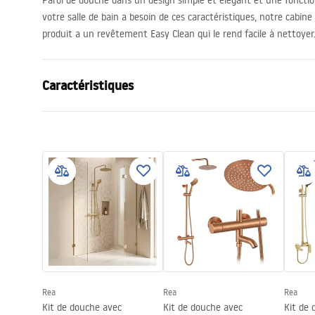
Paroi de douche dans un design simple et élégant et une fonctio
votre salle de bain a besoin de ces caractéristiques, notre cabin
produit a un revêtement Easy Clean qui le rend facile à nettoyer
Caractéristiques
Dimension (porte x paroi)
110
Couleur du robinet
Or
Type de cabine de douche
walk-in
Couleur du verre
Transpare
Seria
Aero
Hauteur (mm)
1950
mm
Direction de la cabine
Universel
Garantie
24 mois
Rea
Rea
Rea
Kit de douche avec
Kit de douche avec
Kit de