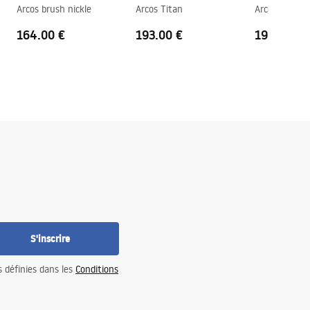
Arcos brush nickle
Arcos Titan
Arcos brush g
164.00 €
193.00 €
198.00 €
S'inscrire
s définies dans les
Conditions