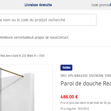
Livraison Gratuite
Code promo:
Meilleure vente
Soldes
À propos de nous
Contact
 Rea Aero Gold N 110 Walk In + EVO
Soldes
SKU
:
KPL-K8441
ID
:
6559
EAN
:
590
Paroi de douche Rea
486.00 €
Prix le plus bas dans la période de 30 jou
Prix régulier
:
503.00 €