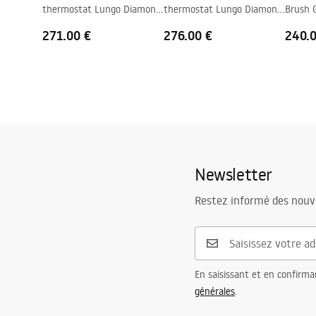
thermostat Lungo Diamond
thermostat Lungo Diamond
Brush 
Gold Brush
Copper Brush
271.00 €
276.00 €
240.
Newsletter
Restez informé des nouv
En saisissant et en confirma
générales
.