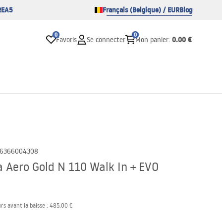
REA5
Français (Belgique) / EUR
Blog
0
0
0.00 €
Favoris
Se connecter
Mon panier
:
6366004308
 Aero Gold N 110 Walk In + EVO
rs avant la baisse :
485.00 €