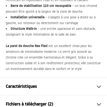
l’entretien en repoussant l’eau et en réduisant le calcaire.
Barre de stabilisation 120 cm recoupable
– un bras chromé
pouvant être ajusté à la largeur de la zone de douche.
Installation universelle
– s’adapte à une pose à droite ou à
gauche, sur receveur ou directement sur carrelage.
Structure Walk-In
– une entrée spacieuse et sans obstacle,
soulignant le style minimaliste de la salle de bain.
La paroi de douche Rea Flexi
est un excellent choix pour les
amateurs de minimalisme moderne. Le verre gris associé au
chrome crée un ensemble harmonieux et élégant. Grâce à sa
construction solide et à son revêtement protecteur, elle constitue
un investissement durable dans le confort et le style.
Caractéristiques
Dimension (porte x paroi)
110
Fichiers à télécharger (2)
Couleur du robinet
Chrome