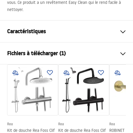
vous. Ce produit a un revêtement Easy Clean qui le rend facile à
nettoyer.
Caractéristiques
Mode d'ouverture la porte
Coulissant(e)
Fichiers à télécharger (1)
Taille de la porte
140
Direction de la porte
Universel(le)
Manual
Épaisseur du verre
6 mm
Instrukcja Drzwi Montana.pdf
Hauteur de la porte de douche
200
cm
Largeur de l'entrée
50 cm
Matériel des profils
aluminium
Matériel des poignées
Aluminium
Sens de l'ouverture
-
Rea
Rea
Rea
Kit de douche Rea Foss Clif
Kit de douche Rea Foss Clif
ROBINET ENC
Couche Easy Clean
Oui, d'un côté du vitre