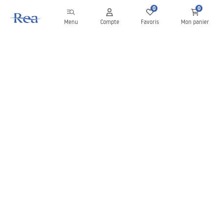
0
0
Menu
Compte
Favoris
Mon panier
Newsletter
Restez informé des nouveautés et des promotions !
S'inscrire
En saisissant et en confirmant vos données, vous acceptez de
recevoir la newsletter selon les modalités définies dans les
Conditions générales
.