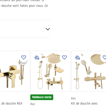
nnalité au plus haut niveau. Si
de douche sont faites pour vous. Ce
.
)
)
Meilleure vente
Rea
t de douche REA
Kit de douche avec
Rea