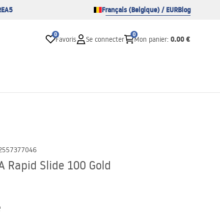
REA5
Français (Belgique) / EUR
Blog
0
0
0.00 €
Favoris
Se connecter
Mon panier
:
2557377046
A Rapid Slide 100 Gold
e