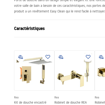
Porte de douche dans un design simple et élégant et une fonctio
votre salle de bain a besoin de ces caractéristiques, nos portes 
produit a un revêtement Easy Clean qui le rend facile à nettoyer
Caractéristiques
Mode d'ouverture la porte
Coulissant(e
Taille de la porte
100
Direction de la porte
Universel(le
Épaisseur du verre
6 mm
Hauteur de la porte de douche
195
cm
Matériel des profils
aluminium
Matériel des poignées
Laiton
Couche Easy Clean
Oui
Rea
Rea
Rea
Finition des profils
Or clair
Kit de douche encastré
Robinet de douche REA
Robine