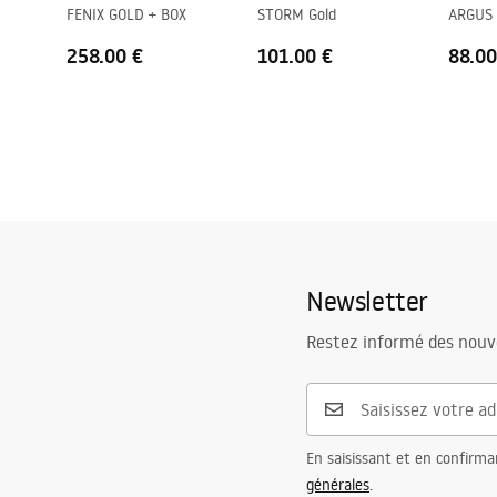
FENIX GOLD + BOX
STORM Gold
ARGUS
Kit de joint d'étanchéité inclus
Oui
Possibilité de montage sans receveur de
Oui
258.00 €
101.00 €
88.00
douche
Garantie
24 mois
Newsletter
Restez informé des nouv
En saisissant et en confirma
générales
.