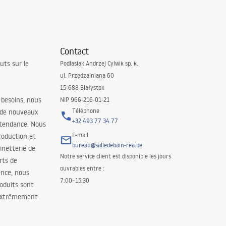
Contact
uts sur le
Podlasiak Andrzej Cylwik sp. k.
ul. Przędzalniana 60
15-688 Białystok
 besoins, nous
NIP 966-216-01-21
Téléphone
 de nouveaux
+32 493 77 34 77
 tendance. Nous
E-mail
roduction et
bureau@salledebain-rea.be
binetterie de
Notre service client est disponible les jours
orts de
ouvrables entre :
ence, nous
7:00–15:30
oduits sont
 extrêmement