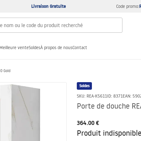
Livraison Gratuite
Code promo:
Meilleure vente
Soldes
À propos de nous
Contact
00 Gold
Soldes
SKU
:
REA-K5611
ID
:
8371
EAN
:
590
Porte de douche RE
364.00 €
Produit indisponibl