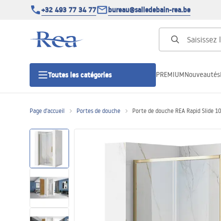
+32 493 77 34 77
bureau@salledebain-rea.be
PREMIUM
Nouveautés
Toutes les catégories
Page d'accueil
Portes de douche
Porte de douche REA Rapid Slide 1
Cabines de douche
Portes de douche
Receveurs de douche
Caniveaux de douche