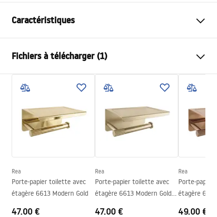
Caractéristiques
Couleur
Cuivre brossé
Fichiers à télécharger (1)
Matériel
Métal
Méthode de montage
À visser
Conditions de garantie
Largeur
200
mm
Warranty_Terms_and_Conditions_Accessories_-_24.pdf
Hauteur
30
mm
Profondeur
60
mm
Série
Tomi
Garantie
24 mois
Rea
Rea
Rea
Porte-papier toilette avec
Porte-papier toilette avec
Porte-papier 
étagère 6613 Modern Gold
étagère 6613 Modern Gold
étagère 661
Brush
Copper
47.00 €
47.00 €
49.00 €