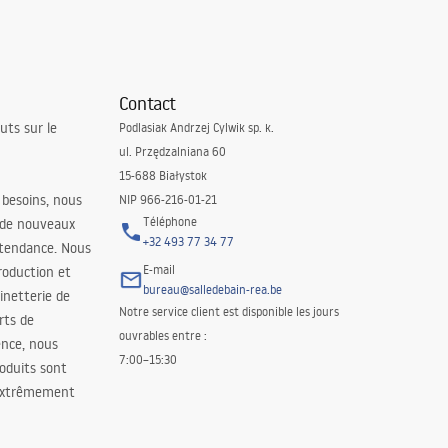
Contact
uts sur le
Podlasiak Andrzej Cylwik sp. k.
ul. Przędzalniana 60
15-688 Białystok
 besoins, nous
NIP 966-216-01-21
Téléphone
 de nouveaux
+32 493 77 34 77
 tendance. Nous
E-mail
roduction et
bureau@salledebain-rea.be
binetterie de
Notre service client est disponible les jours
orts de
ouvrables entre :
ence, nous
7:00–15:30
oduits sont
 extrêmement