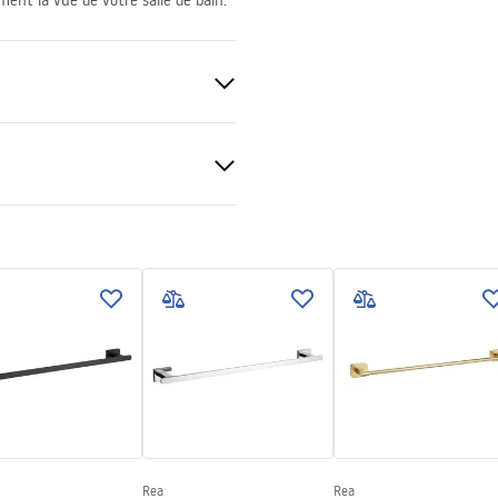
ment la vue de votre salle de bain.
Rea
Rea