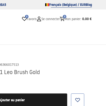
REA5
Français (Belgique) / EUR
Blog
0
0
0.00 €
Favoris
Se connecter
Mon panier
:
06366017513
1 Leo Brush Gold
Ajouter au panier