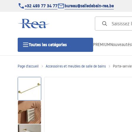
+32 493 77 34 77
bureau@salledebain-rea.be
PREMIUM
Nouveautés
Toutes les catégories
Page d'accueil
Accessoires et meubles de salle de bains
Porte-servie
Cabines de douche
Portes de douche
Receveurs de douche
Caniveaux de douche