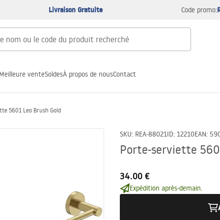
Livraison Gratuite
Code promo:
Meilleure vente
Soldes
À propos de nous
Contact
tte 5601 Leo Brush Gold
SKU
:
REA-88021
ID
:
12210
EAN
:
59
Porte-serviette 560
34.00 €
Expédition après-demain.