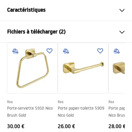
Caractéristiques
Couleur
Cuivre brossé
Fichiers à télécharger (2)
Matériel
Métal
Méthode de montage
À visser
Informations de sécurité
Largeur
215
mm
WARUNKI_BEZPIECZENSTWA_AKCESORIA_LAZIENKOWE.
Hauteur
170
mm
pdf
Profondeur
50
mm
Série
Nico
Conditions de garantie
Garantie
24 mois
Warranty_Terms_and_Conditions_Accessories_-_24.pdf
Rea
Rea
Rea
Porte-serviette 5910 Nico
Porte papier-toilette 5909
Porte papier-
Brush Gold
Nico Gold
Nico Brush G
30.00 €
26.00 €
28.00 €