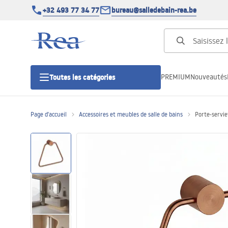
+32 493 77 34 77
bureau@salledebain-rea.be
PREMIUM
Nouveautés
Toutes les catégories
Page d'accueil
Accessoires et meubles de salle de bains
Porte-servi
Cabines de douche
Portes de douche
Receveurs de douche
Caniveaux de douche