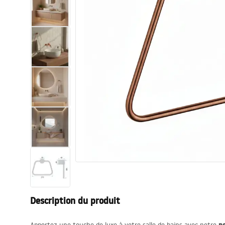
Cuvettes WC, bidets
Vasques et lavabos
Baignoires, pare-baignoires
Robinets de salle de bain
Colonnes de douche
Cuisine
Accessoires et meubles de salle de
bains
Description du produit