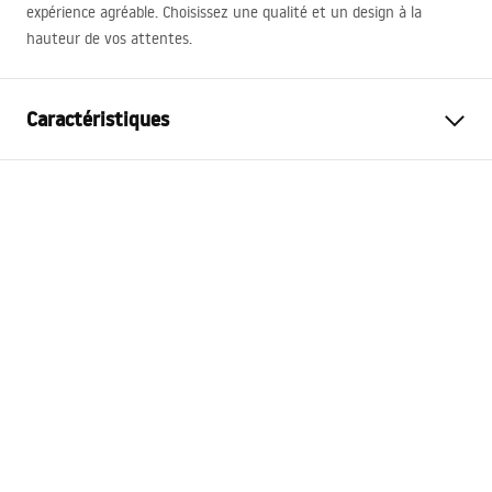
expérience agréable. Choisissez une qualité et un design à la
hauteur de vos attentes.
Caractéristiques
Type de produit
Latte de pente
Couleur
Noir
Matériel
Acier inoxydable
Longueur
1400
mm
Hauteur
27
mm
Largeur
37
mm
Épaisseur de l'acier
1
mm
Recoupable
Oui
Side
Right, Left