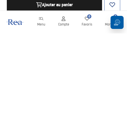
Ajouter au panier
0
0
Menu
Compte
Favoris
Mon panier
Newsletter
Restez informé des nouveautés et des promotions !
S'inscrire
En saisissant et en confirmant vos données, vous acceptez de
recevoir la newsletter selon les modalités définies dans les
Conditions générales
.