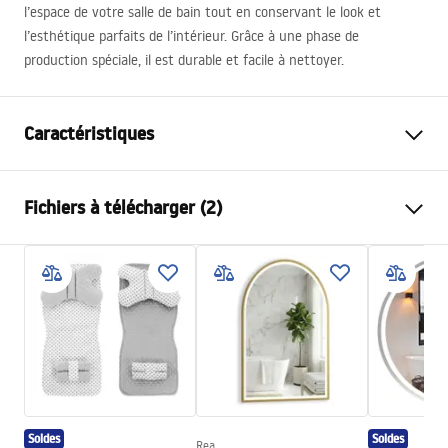
l’espace de votre salle de bain tout en conservant le look et
l’esthétique parfaits de l’intérieur. Grâce à une phase de
production spéciale, il est durable et facile à nettoyer.
Caractéristiques
Type de robinet
de baignoire
Fichiers à télécharger (2)
Méthode de montage
Murale
Couleur
Noir
Instructions de montage
Type de bec
Orientable
Faucet.pdf
Matériel
Laiton, ABS
Portée du bec
190
mm
Conditions de garantie
Hauteur
110
mm
Warranty_Terms_and_Conditions_Faucets_-_5.pdf
Technologie du revêtement
Electroplating
Soldes
Soldes
Diamètre de raccordement
½ pouce
Rea