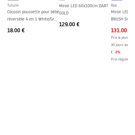
Tutumi
Miroir LED 60x100cm DART
Rea
Entraxe des raccords
150
mm
Coussin poussette pour bébé
Miroir LED 
GOLD
Garantie
5 ans
réversible 4 en 1 White/Grey
BRUSH SILVE
129.00 €
Dots
18.00 €
131.00 €
Prix le plus bas
30 jours avant l
€
-
8
%
Prix régulier
:
1