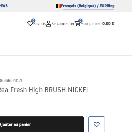
REA5
Français (Belgique) / EUR
Blog
0
0
0.00 €
Favoris
Se connecter
Mon panier
:
06366023170
 Rea Fresh High BRUSH NICKEL
Ajouter au panier