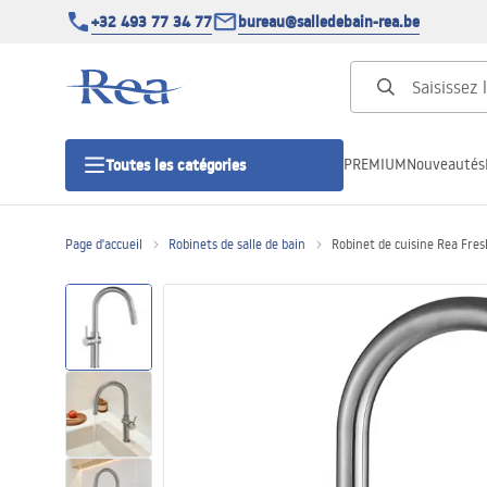
+32 493 77 34 77
bureau@salledebain-rea.be
PREMIUM
Nouveautés
Toutes les catégories
Page d'accueil
Robinets de salle de bain
Robinet de cuisine Rea Fr
Cabines de douche
Portes de douche
Receveurs de douche
Caniveaux de douche