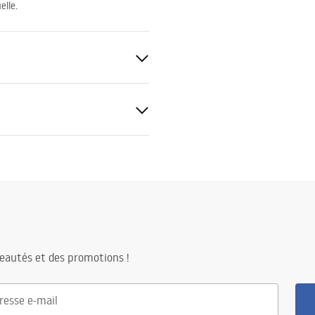
elle.
ficat d’hygiène
Extractible
baterie_kuchenne.pdf
eautés et des promotions !