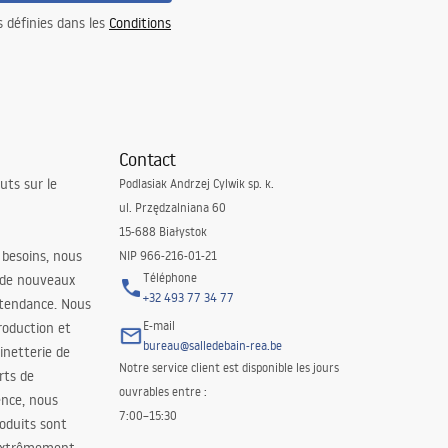
s définies dans les
Conditions
Contact
uts sur le
Podlasiak Andrzej Cylwik sp. k.
ul. Przędzalniana 60
15-688 Białystok
 besoins, nous
NIP 966-216-01-21
Téléphone
 de nouveaux
+32 493 77 34 77
 tendance. Nous
E-mail
roduction et
bureau@salledebain-rea.be
binetterie de
Notre service client est disponible les jours
orts de
ouvrables entre :
ence, nous
7:00–15:30
oduits sont