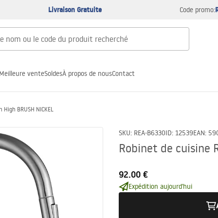
Livraison Gratuite
Code promo:
Meilleure vente
Soldes
À propos de nous
Contact
esh High BRUSH NICKEL
SKU
:
REA-B6330
ID
:
12539
EAN
:
59
Robinet de cuisine
92.00 €
Expédition aujourd'hui