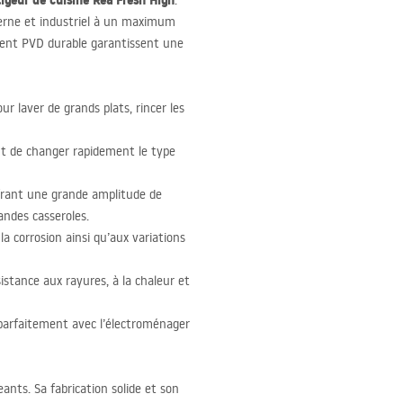
igeur de cuisine Rea Fresh High
.
erne et industriel à un maximum
ment
PVD
durable garantissent une
our laver de grands plats, rincer les
t de changer rapidement le type
frant une grande amplitude de
andes casseroles.
la corrosion ainsi qu’aux variations
istance aux rayures, à la chaleur et
 parfaitement avec l’électroménager
eants. Sa fabrication solide et son