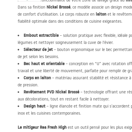
mit
Améliorez la fonctionnalité de votre zone de lavage grâce au
Nickel Brossé
Dans sa finition
, ce modèle associe un design mod
laiton
de confort d’utilisation. Le corps robuste en
et le revête
fiabilité optimale dans des conditions de cuisine exigeantes.
Embout extractible
– solution pratique avec flexible, idéale p
légumes et nettoyer soigneusement la cuve de l’évier.
Sélecteur de jet
– bouton ergonomique sur le bec permettan
de jet selon les besoins.
Bec haut et orientable
– conception en “U” avec rotation of
travail et une liberté de mouvement, parfaite pour remplir de gr
Corps en laiton
– matériau assurant stabilité et résistance à 
de pression.
Revêtement
PVD
Nickel Brossé
– technologie offrant une rés
aux décolorations, tout en restant facile à nettoyer.
Design haut
– ligne élancée et finition mate qui s’accordent
inox et les cuisines contemporaines.
Le mitigeur Rea Fresh High
est un outil pensé pour les plus exig