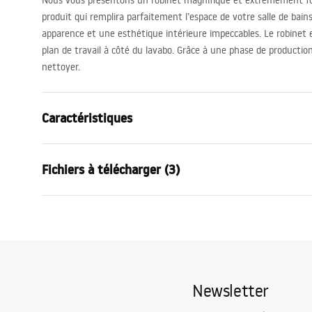
Nous vous présentons un robinet magnifique et extrêmement fo
produit qui remplira parfaitement l’espace de votre salle de bai
apparence et une esthétique intérieure impeccables. Le robinet 
plan de travail à côté du lavabo. Grâce à une phase de production s
nettoyer.
Caractéristiques
Type de robinet
de lavabo
Fichiers à télécharger (3)
Méthode de montage
Sur plage
Couleur
Chrome
Conditions de garantie
Type de bec
Fixe
Instr
Warranty_Terms_and_Conditions_
faucet
Matériel
Laiton
Faucets_-_5.pdf
Portée du bec
110
mm
Newsletter
Hauteur
280
mm
Informations de sécurité
Technologie du revêtement
Chrome plat