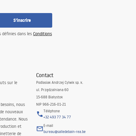
S'inscrire
s définies dans les
Conditions
Contact
uts sur le
Podlasiak Andrzej Cylwik sp. k.
ul. Przędzalniana 60
15-688 Białystok
 besoins, nous
NIP 966-216-01-21
Téléphone
 de nouveaux
+32 493 77 34 77
 tendance. Nous
E-mail
roduction et
bureau@salledebain-rea.be
binetterie de