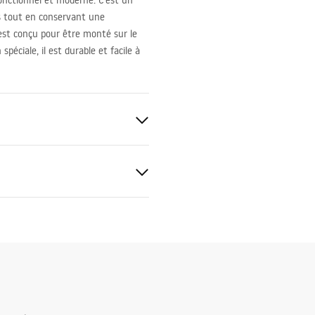
nctionnel et moderne. C’est un
ns tout en conservant une
est conçu pour être monté sur le
péciale, il est durable et facile à
uctions de montage
.pdf
ing