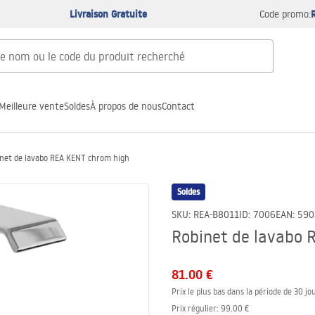
Livraison Gratuite
Code promo:
Meilleure vente
Soldes
À propos de nous
Contact
net de lavabo REA KENT chrom high
Soldes
SKU
:
REA-B8011
ID
:
7006
EAN
:
590
Robinet de lavabo 
81.00 €
Prix le plus bas dans la période de 30 jou
Prix régulier
:
99.00 €