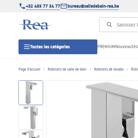
+32 493 77 34 77
bureau@salledebain-rea.be
PREMIUM
Nouveautés
Toutes les catégories
Page d'accueil
Robinets de salle de bain
Robinets de lavabo
Robi
Cabines de douche
Portes de douche
Receveurs de douche
Caniveaux de douche