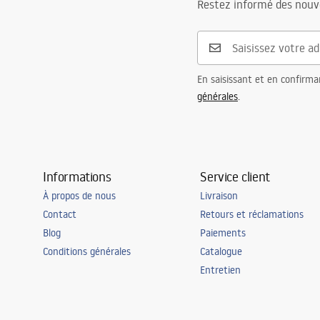
Safety_Information_Faucets.pdf
Restez informé des nouv
Diamètre de raccordement
3/8 pouce
Garantie
24 mois
En saisissant et en confirma
générales
.
Informations
Service client
À propos de nous
Livraison
Contact
Retours et réclamations
Blog
Paiements
Conditions générales
Catalogue
Entretien