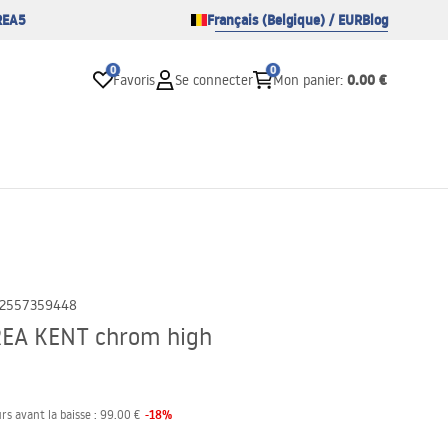
REA5
Français (Belgique) / EUR
Blog
0
0
0.00 €
Favoris
Se connecter
Mon panier
:
2557359448
REA KENT chrom high
-
18
%
rs avant la baisse :
99.00 €