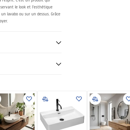
l’esprit. C’est un produit qui
servant le look et l’esthétique
r un lavabo ou sur un dessus. Grâce
oyer.
uctions de montage
.pdf