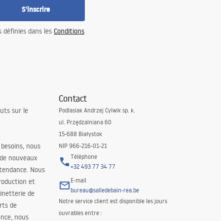
S'inscrire
s définies dans les
Conditions
Contact
uts sur le
Podlasiak Andrzej Cylwik sp. k.
ul. Przędzalniana 60
15-688 Białystok
 besoins, nous
NIP 966-216-01-21
Téléphone
 de nouveaux
+32 493 77 34 77
 tendance. Nous
E-mail
roduction et
bureau@salledebain-rea.be
binetterie de
Notre service client est disponible les jours
orts de
ouvrables entre :
ence, nous