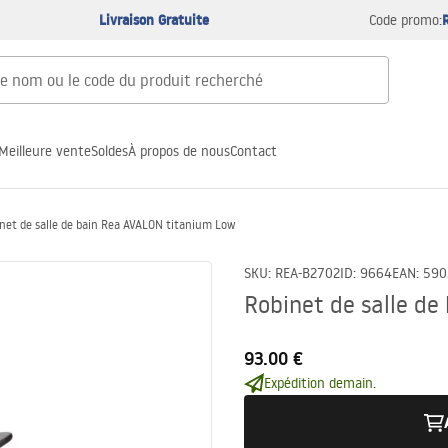
Livraison Gratuite
Code promo:
Meilleure vente
Soldes
À propos de nous
Contact
net de salle de bain Rea AVALON titanium Low
SKU
:
REA-B2702
ID
:
9664
EAN
:
590
Robinet de salle d
93.00 €
Expédition demain.