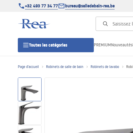
+32 493 77 34 77
bureau@salledebain-rea.be
PREMIUM
Nouveautés
Toutes les catégories
Page d'accueil
Robinets de salle de bain
Robinets de lavabo
Robi
Cabines de douche
Portes de douche
Receveurs de douche
Caniveaux de douche