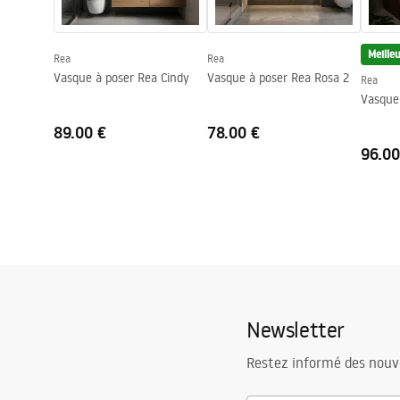
Diamètre de raccordement
3/8 pouce
Garantie
5 ans
Meille
Rea
Rea
Vasque à poser Rea Cindy
Vasque à poser Rea Rosa 2
Rea
Vasque
89.00 €
78.00 €
96.00
Newsletter
Restez informé des nouv