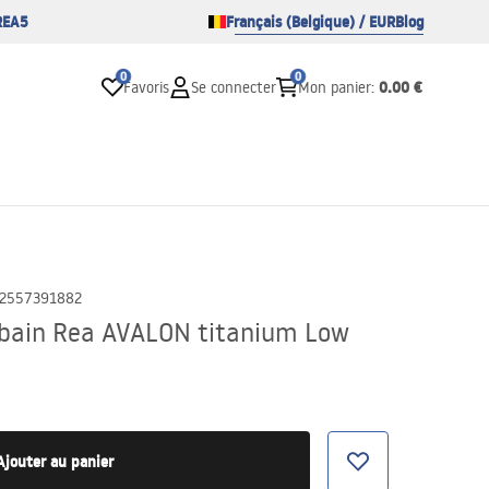
REA5
Français (Belgique) / EUR
Blog
0
0
0.00 €
Favoris
Se connecter
Mon panier
:
2557391882
e bain Rea AVALON titanium Low
Ajouter au panier