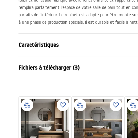
Robinet de lavabo fabriqué avec la fonctionnalité et l’apparence à 
remplira parfaitement l’espace de votre salle de bain tout en con
parfaits de l’intérieur. Le robinet est adapté pour être monté su
à une phase de production spéciale, il est durable et facile à nett
Caractéristiques
Type de robinet
de lavabo
Fichiers à télécharger (3)
Méthode de montage
Sur plage
Couleur
Titane
Conditions de garantie
Type de bec
Fixe
Instr
Warranty_Terms_and_Conditions_
faucet
Matériel
Laiton
Faucets_-_5.pdf
Portée du bec
110
mm
Hauteur
165
mm
Informations de sécurité
Technologie du revêtement
PVD
Safety_Information_Faucets.pdf