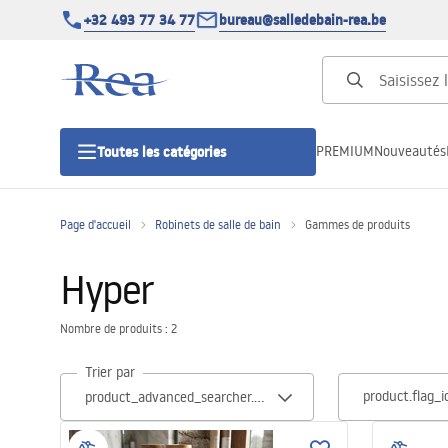
+32 493 77 34 77
bureau@salledebain-rea.be
PREMIUM
Nouveautés
Toutes les catégories
Page d'accueil
Robinets de salle de bain
Gammes de produits
Cabines de douche
Hyper
Portes de douche
Nombre de produits : 2
Receveurs de douche
Trier par
product.flag_i
Caniveaux de douche