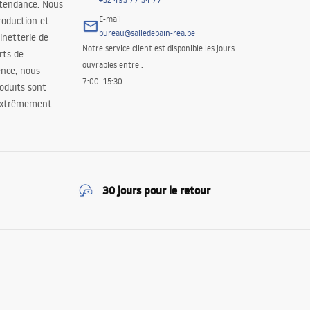
 tendance. Nous
E-mail
roduction et
bureau@salledebain-rea.be
binetterie de
Notre service client est disponible les jours
orts de
ouvrables entre :
ence, nous
7:00–15:30
oduits sont
 extrêmement
30 jours pour le retour