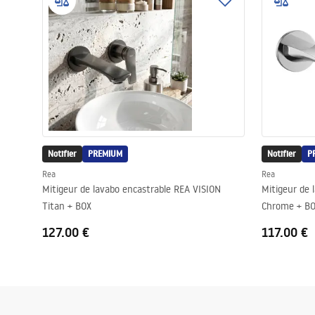
Cuvettes WC, bidets
Vasques et lavabos
Baignoires, pare-baignoires
Robinets de salle de bain
Notifier
PREMIUM
Notifier
P
Rea
Rea
Colonnes de douche
Mitigeur de lavabo encastrable REA VISION
Mitigeur de 
Titan + BOX
Chrome + B
Cuisine
127.00 €
117.00 €
Accessoires et meubles de salle de
bains