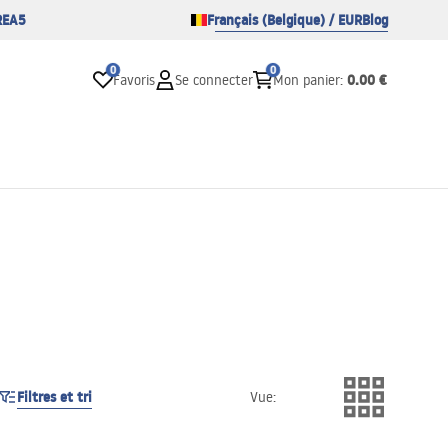
REA5
Français (Belgique) / EUR
Blog
0
0
0.00 €
Favoris
Se connecter
Mon panier
:
Filtres et tri
Vue
: