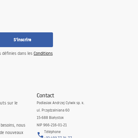
S'inscrire
s définies dans les
Conditions
Contact
uts sur le
Podlasiak Andrzej Cylwik sp. k.
ul. Przędzalniana 60
15-688 Białystok
 besoins, nous
NIP 966-216-01-21
Téléphone
 de nouveaux
+32 493 77 34 77