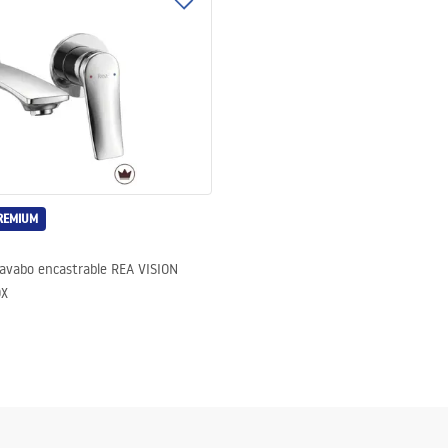
REMIUM
lavabo encastrable REA VISION
OX