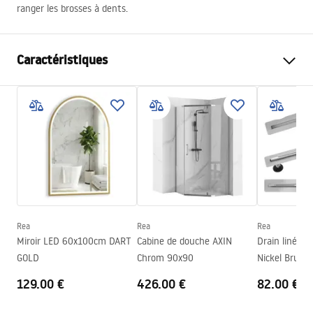
ranger les brosses à dents.
Caractéristiques
Couleur
Blanc
Matériel
Verre mat, Métal
Méthode de montage
À visser
Largeur
115
mm
Hauteur
95
mm
Profondeur
100
mm
Rea
Rea
Rea
Série
Leo
Miroir LED 60x100cm DART
Cabine de douche AXIN
Drain linéair
Garantie
24 mois
GOLD
Chrom 90x90
Nickel Brush
129.00 €
426.00 €
82.00 €